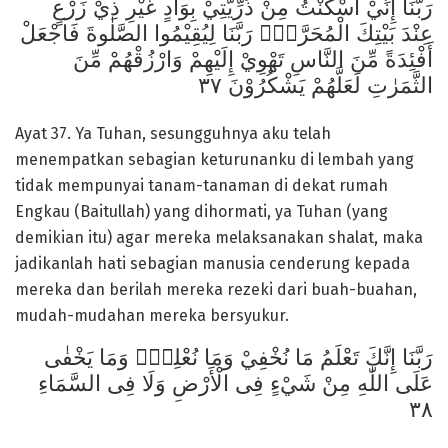
رَبَّنَا إِنِّيْ أَسْكَنْتُ مِنْ ذُرِّيَّتِيْ بِوَادٍ غَيْرِ ذِيْ زَرْعٍ
عِنْدَ بَيْتِكَ الْمُحَرَّمِۙ رَبَّنَا لِيُقِيْمُوا الصَّلٰوةَ فَاجْعَلْ
أَفْئِدَةً مِّنَ النَّاسِ تَهْوِيْ إِلَيْهِمْ وَارْزُقْهُمْ مِّنَ
الثَّمَرٰتِ لَعَلَّهُمْ يَشْكُرُوْنَ ٣٧
Ayat 37. Ya Tuhan, sesungguhnya aku telah
menempatkan sebagian keturunanku di lembah yang
tidak mempunyai tanam-tanaman di dekat rumah
Engkau (Baitullah) yang dihormati, ya Tuhan (yang
demikian itu) agar mereka melaksanakan shalat, maka
jadikanlah hati sebagian manusia cenderung kepada
mereka dan berilah mereka rezeki dari buah-buahan,
mudah-mudahan mereka bersyukur.
رَبَّنَا إِنَّكَ تَعْلَمُ مَا نُخْفِيْ وَمَا نُعْلِنُۗ وَمَا يَخْفٰى
عَلَى اللّٰهِ مِنْ شَيْءٍ فِى الْأَرْضِ وَلَا فِى السَّمَاءِ
٣٨