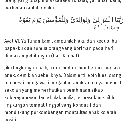
orang yang tetap melaksanakan shalat, ya Tuhan kami,
perkenankanlah doaku.
رَبَّنَا اغْفِرْ لِيْ وَلِوَالِدَيَّ وَلِلْمُؤْمِنِيْنَ يَوْمَ يَقُوْمُ
الْحِسَابُ ؑ٤١
Ayat 41. Ya Tuhan kami, ampunilah aku dan kedua ibu
bapakku dan semua orang yang beriman pada hari
diadakan pehitungan (hari Kiamat).”
Jika lingkungan baik, akan mudah membentuk perilaku
anak, demikian sebaliknya. Dalam arti lebih luas, orang
tua mesti mengawasi pergaulan anak-anaknya, memilih
sekolah yang memerhatikan pembinaan sikap
keberagamaan dan akhlak mulia, termasuk memilih
lingkungan tempat tinggal yang kondusif dan
mendukung perkembangan mentalitas anak ke arah
positif.