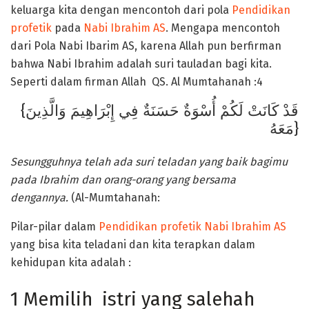
keluarga kita dengan mencontoh dari pola
Pendidikan
profetik
pada
Nabi Ibrahim AS
. Mengapa mencontoh
dari Pola Nabi Ibarim AS, karena Allah pun berfirman
bahwa Nabi Ibrahim adalah suri tauladan bagi kita.
Seperti dalam firman Allah QS. Al Mumtahanah :4
{قَدْ كَانَتْ لَكُمْ أُسْوَةٌ حَسَنَةٌ فِي إِبْرَاهِيمَ وَالَّذِينَ
مَعَهُ}
Sesungguhnya telah ada suri teladan yang baik bagimu
pada Ibrahim dan orang-orang yang bersama
dengannya.
(Al-Mumtahanah:
Pilar-pilar dalam
Pendidikan profetik
Nabi Ibrahim AS
yang bisa kita teladani dan kita terapkan dalam
kehidupan kita adalah :
1 Memilih istri yang salehah