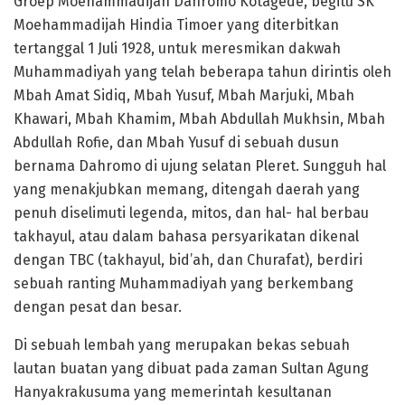
Groep Moehammadijah Dahromo Kotagede, begitu SK
Moehammadijah Hindia Timoer yang diterbitkan
tertanggal 1 Juli 1928, untuk meresmikan dakwah
Muhammadiyah yang telah beberapa tahun dirintis oleh
Mbah Amat Sidiq, Mbah Yusuf, Mbah Marjuki, Mbah
Khawari, Mbah Khamim, Mbah Abdullah Mukhsin, Mbah
Abdullah Rofie, dan Mbah Yusuf di sebuah dusun
bernama Dahromo di ujung selatan Pleret. Sungguh hal
yang menakjubkan memang, ditengah daerah yang
penuh diselimuti legenda, mitos, dan hal- hal berbau
takhayul, atau dalam bahasa persyarikatan dikenal
dengan TBC (takhayul, bid’ah, dan Churafat), berdiri
sebuah ranting Muhammadiyah yang berkembang
dengan pesat dan besar.
Di sebuah lembah yang merupakan bekas sebuah
lautan buatan yang dibuat pada zaman Sultan Agung
Hanyakrakusuma yang memerintah kesultanan