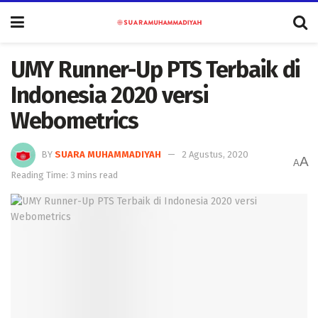
UMY Runner-Up PTS Terbaik di
Indonesia 2020 versi
Webometrics
BY
SUARA MUHAMMADIYAH
2 Agustus, 2020
A
A
Reading Time: 3 mins read