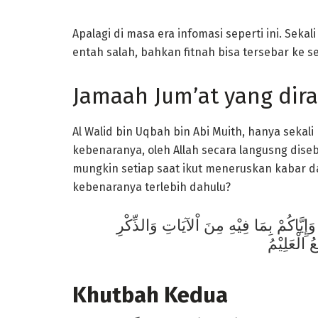
Apalagi di masa era infomasi seperti ini. Sekal
entah salah, bahkan fitnah bisa tersebar ke se
Jamaah Jum’at yang dira
Al Walid bin Uqbah bin Abi Muith, hanya sekali
kebenaranya, oleh Allah secara langusng dise
mungkin setiap saat ikut meneruskan kabar dan
kebenaranya terlebih dahulu?
ِيَّاكُمْ بِمَا فِيْهِ مِنَ اْلآيَاتِ وَالذِّكْرِ
ُ الْعَلِيْمُ
Khutbah Kedua