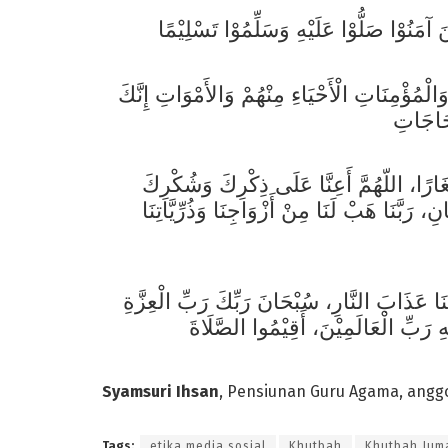
الْمُؤْمِنَاتِ الْأَحْيَاءِ مِنْهُمْ وَالأَمْوَاتِ إِنَّكَ
 صِغَارًا، اللّهُمَّ أَعِنَّا عَلَى ذِكْرِكَ وَشُكْرِكَ
، رَبَّنَا هَبْ لَنَا مِنْ أَزْوَاجِنَا وَذُرِّيَّاتِنَا
نَا عَذَابَ النَّارِ، سُبْحَانَ رَبِّكَ رَبِّ الْعِزَّةِ
Syamsuri Ihsan
, Pensiunan Guru Agama, angg
Tags:
etika media sosial
Khutbah
Khutbah Jum