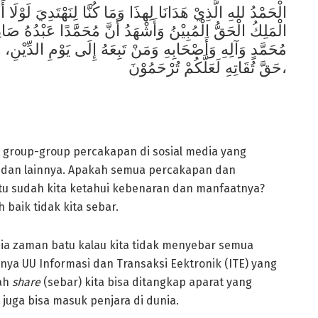
الْحَمْدُ للهِ الَّذِيْ هَدَانَا لِهذَا وَمَا كُنَّا لِنَهْتَدِيَ لَوْلَا أ
الْمَلِكُ الْحَقُّ الْمُبِيْنُ وَأَشْهَدُ أَنَّ مُحَمَّدًا عَبْدُهُ صَا
مُحَمَّدٍ وَآلِهِ وَأَصْحَابِهِ وَمَنْ تَبِعَهُ إِلَى يَوْمِ الدِّيْنِ، أَ
حَقَّ تُقَاتِهِ لَعَلَّكُمْ تُرْحَمُوْنَ،
at group-group percakapan di sosial media yang
M, dan lainnya. Apakah semua percakapan dan
itu sudah kita ketahui kebenaran dan manfaatnya?
h baik tidak kita sebar.
sia zaman batu kalau kita tidak menyebar semua
nya UU Informasi dan Transaksi Eektronik (ITE) yang
lah
share
(sebar) kita bisa ditangkap aparat yang
 juga bisa masuk penjara di dunia.