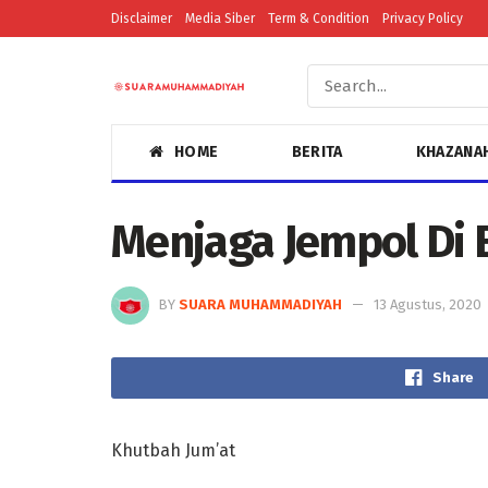
Disclaimer
Media Siber
Term & Condition
Privacy Policy
HOME
BERITA
KHAZANA
Menjaga Jempol Di 
BY
SUARA MUHAMMADIYAH
13 Agustus, 2020
Share
Khutbah Jum’at