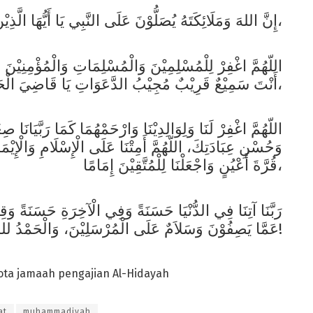
إِنَّ اللهَ وَمَلَائِكَتَهُ يُصَلُّوْنَ عَلَى النَّبِي يَا أَيُّهَا الَّذِيْنَ آمَنُوْا صَلُّوْا عَلَيْهِ وَسَلِّمُوْا تَسْلِيْمًا،
اللّهُمَّ اغْفِرْ لِلْمُسْلِمِيْنَ وَالْمُسْلِمَاتِ وَالْمُؤْمِنِيْنَ وَ
أَنْتَ سَمِيْعٌ قَرِيْبٌ مُجِيْبُ الدَّعَوَاتِ يَا قَاضِيَ الْحَاجَاتِ،
اللّهُمَّ اغْفِرْ لَنَا وَلِوَالِدِيْنَا وَارْحَمْهُمَا كَمَا رَبَّيَانَا
وَحُسْنِ عِبَادَتِكَ، اللّهُمَّ أَمِتْنَا عَلَى الْإِسْلَامِ وَالْإِيْمَانِ
قُرَّةَ أَعْيُنٍ وَاجْعَلْنَا لِلْمُتَّقِيْنَ إِمَامًا،
رَبَّنَا آتِنَا فِي الدُّنْيَا حَسَنَةً وَفِي الْآخِرَةِ حَسَنَةً وَقِ
عَمَّا يَصِفُوْنَ وَسَلاَمٌ عَلَى الْمُرْسَلِيْنَ، وَالْحَمْدُ للهِ رَبِّ الْعَالَمِيْنَ، أَقِيْمُوا الصَّلَاةَ!
ota jamaah pengajian Al-Hidayah
at
muhammadiyah