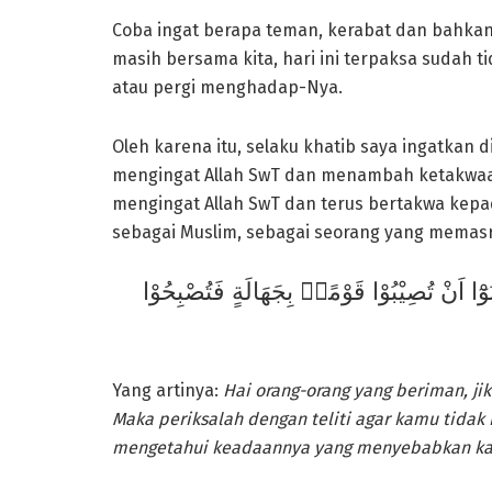
Coba ingat berapa teman, kerabat dan bahkan k
masih bersama kita, hari ini terpaksa sudah ti
atau pergi menghadap-Nya.
Oleh karena itu, selaku khatib saya ingatkan d
mengingat Allah SwT dan menambah ketakwaa
mengingat Allah SwT dan terus bertakwa kep
sebagai Muslim, sebagai seorang yang memasr
ّنُوْٓا اَنْ تُصِيْبُوْا قَوْمًاۢ بِجَهَالَةٍ فَتُصْبِحُوْا
Yang artinya:
Hai orang-orang yang beriman, j
Maka periksalah dengan teliti agar kamu tid
mengetahui keadaannya yang menyebabkan kamu