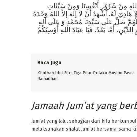
اِللهِ مِنْ شَرُوْرِ أَنْفُسِنَا وَمِنْ سَيِّئَاتِ
َ هَادِيَ لَهُ. أَشْهَدُ أَنْ لاَ إلهَ إلاَّ اللهُ وَحْدَهُ
للَّهُمَّ صَلِّ عَلَى سَيِّدِنَا مُحَمَّدٍ وَ عَلَى آلهِ
لدِّيْنِ، أَمَّا بَعْدُ. فَيَا عِبَادَ اللهِ أُوْصِيْكُمْ
Baca Juga
Khutbah Idul Fitri: Tiga Pilar Prilaku Muslim Pasca
Ramadhan
Jamaah Jum’at yang ber
Jum’at yang lalu, sebagian dari kita berkumpul 
melaksanakan shalat Jum’at bersama-sama kita