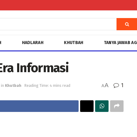
H
HADLARAH
KHUTBAH
TANYA JAWAB A
Era Informasi
A
1
in
Khutbah
Reading Time: 4 mins read
A