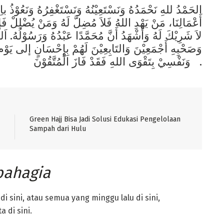
الحَمْدُ للهِ نَحْمَدُهُ وَنَسْتَعِيْنُهُ وَنَسْتَغْفِرُهُ وَنَعُوْذُ ب
أَعْمَالِنَا، مَنْ يَهْدِ اللهُ فَلاَ مُضِلَّ لَهُ وَمَنْ يُضْلِلْ فَلا
لاَ شَرِيْكَ لَهُ وَأَشْهَدُ أَنَّ مُحَمَّدًا عَبْدُهُ وَرَسُوْلُهُ. اَ
وَصَحْبِهِ أَجْمَعِيْنَ وَالتَابِعِيْنَ لَهُمْ بِإِحْسَانٍ إلى يَوْمِ ا
وَنَفْسِيْ بِتَقْوَى اللهِ فَقَدْ فَازَ الْمُتَّقُوْنَ .
Green Hajj Bisa Jadi Solusi Edukasi Pengelolaan
Sampah dari Hulu
bahagia
di sini, atau semua yang minggu lalu di sini,
 di sini.