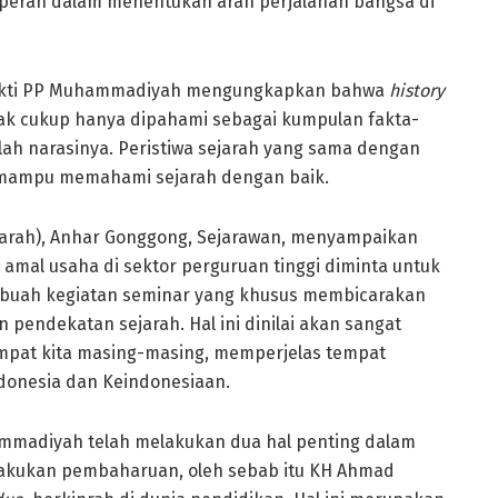
erperan dalam menentukan arah perjalanan bangsa di
s Dikti PP Muhammadiyah mengungkapkan bahwa
history
tidak cukup hanya dipahami sebagai kumpulan fakta-
dalah narasinya. Peristiwa sejarah yang sama dengan
 mampu memahami sejarah dengan baik.
ejarah), Anhar Gonggong, Sejarawan, menyampaikan
mal usaha di sektor perguruan tinggi diminta untuk
buah kegiatan seminar yang khusus membicarakan
endekatan sejarah. Hal ini dinilai akan sangat
mpat kita masing-masing, memperjelas tempat
onesia dan Keindonesiaan.
mmadiyah telah melakukan dua hal penting dalam
lakukan pembaharuan, oleh sebab itu KH Ahmad