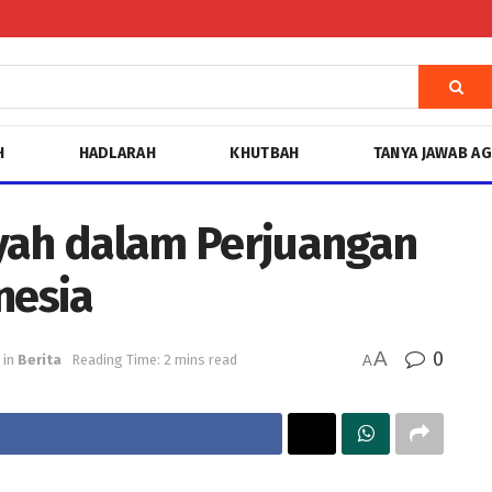
H
HADLARAH
KHUTBAH
TANYA JAWAB A
ah dalam Perjuangan
nesia
A
0
in
Berita
Reading Time: 2 mins read
A