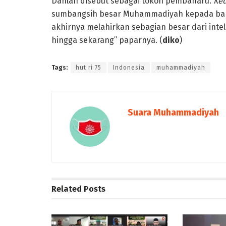
Dahlan disebut sebagai tokoh pembaharu.
Ke
sumbangsih besar Muhammadiyah kepada bangs
akhirnya melahirkan sebagian besar dari inte
hingga sekarang” paparnya. (
diko
)
Tags:
hut ri 75
Indonesia
muhammadiyah
Suara Muhammadiyah
Related
Posts