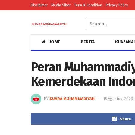
Disclaimer
Media Siber
Term & Condition
Privacy Policy
HOME
BERITA
KHAZANA
Peran Muhammadiy
Kemerdekaan Indo
BY
SUARA MUHAMMADIYAH
15 Agustus, 2020
Share