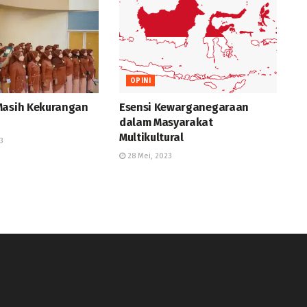
OPINI
Masih Kekurangan
Esensi Kewarganegaraan
dalam Masyarakat
Multikultural
3
28 Mei, 2023