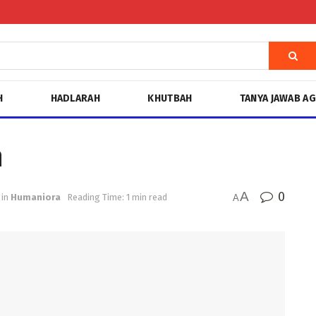
H
HADLARAH
KHUTBAH
TANYA JAWAB A
n
A
0
in
Humaniora
Reading Time: 1 min read
A