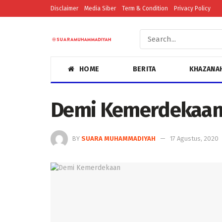
Disclaimer
Media Siber
Term & Condition
Privacy Policy
HOME
BERITA
KHAZANA
Demi Kemerdekaa
BY
SUARA MUHAMMADIYAH
17 Agustus, 2020