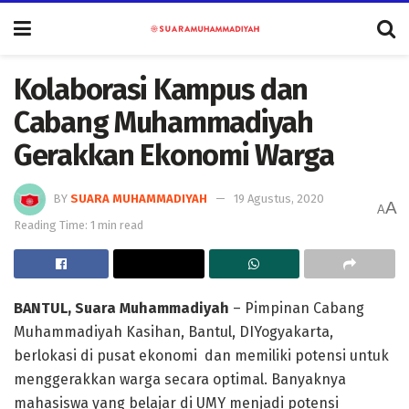
Kolaborasi Kampus dan
Cabang Muhammadiyah
Gerakkan Ekonomi Warga
BY
SUARA MUHAMMADIYAH
19 Agustus, 2020
A
A
Reading Time: 1 min read
BANTUL, Suara Muhammadiyah
– Pimpinan Cabang
Muhammadiyah Kasihan, Bantul, DIYogyakarta,
berlokasi di pusat ekonomi dan memiliki potensi untuk
menggerakkan warga secara optimal. Banyaknya
mahasiswa yang belajar di UMY menjadi potensi