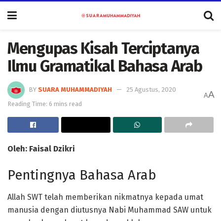
Mengupas Kisah Terciptanya
Ilmu Gramatikal Bahasa Arab
BY
SUARA MUHAMMADIYAH
25 Agustus, 2020
A
A
Reading Time: 6 mins read
Oleh: Faisal Dzikri
Pentingnya Bahasa Arab
Allah SWT telah memberikan nikmatnya kepada umat
manusia dengan diutusnya Nabi Muhammad SAW untuk