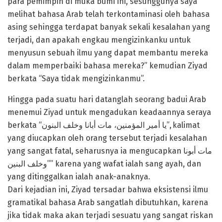
para pemimpin di muka bumi ini, sesungguhya saya
melihat bahasa Arab telah terkontaminasi oleh bahasa
asing sehingga terdapat banyak sekali kesalahan yang
terjadi, dan apakah engkau mengizinkanku untuk
menyusun sebuah ilmu yang dapat membantu mereka
dalam memperbaiki bahasa mereka?” kemudian Ziyad
berkata “Saya tidak mengizinkanmu”.
Hingga pada suatu hari datanglah seorang badui Arab
menemui Ziyad untuk mengadukan keadaannya seraya
berkata “يا أمير المؤمنين، مات أبانا وخلف البنون”, kalimat
yang diucapkan oleh orang tersebut terjadi kesalahan
yang sangat fatal, seharusnya ia mengucapkan مات أبونا
وخلف البنين”” karena yang wafat ialah sang ayah, dan
yang ditinggalkan ialah anak-anaknya.
Dari kejadian ini, Ziyad tersadar bahwa eksistensi ilmu
gramatikal bahasa Arab sangatlah dibutuhkan, karena
jika tidak maka akan terjadi sesuatu yang sangat riskan