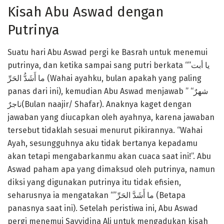
Kisah Abu Aswad dengan
Putrinya
Suatu hari Abu Aswad pergi ke Basrah untuk menemui
putrinya, dan ketika sampai sang putri berkata “”يا أبت
ما أَشَدُّ الحَرِّ (Wahai ayahku, bulan apakah yang paling
panas dari ini), kemudian Abu Aswad menjawab ” “شهرٌ
ناجرٌ(Bulan naajir/ Shafar). Anaknya kaget dengan
jawaban yang diucapkan oleh ayahnya, karena jawaban
tersebut tidaklah sesuai menurut pikirannya. “Wahai
Ayah, sesungguhnya aku tidak bertanya kepadamu
akan tetapi mengabarkanmu akan cuaca saat ini!”. Abu
Aswad paham apa yang dimaksud oleh putrinya, namun
diksi yang digunakan putrinya itu tidak efisien,
seharusnya ia mengatakan “”ما أَشَدَّ الحَرِّ (Betapa
panasnya saat ini). Setelah peristiwa ini, Abu Aswad
pergi menemui Sayyidina Ali untuk mengadukan kisah