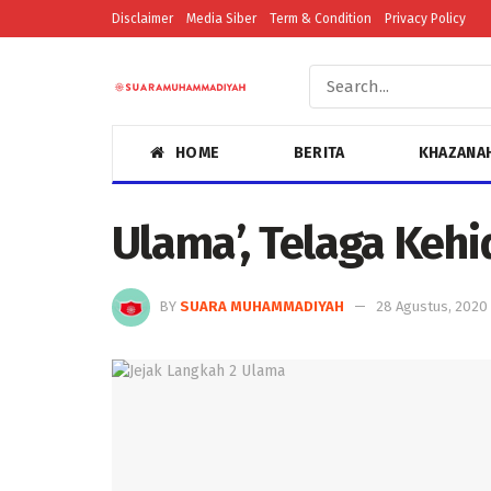
Disclaimer
Media Siber
Term & Condition
Privacy Policy
HOME
BERITA
KHAZANA
Ulama’, Telaga Keh
BY
SUARA MUHAMMADIYAH
28 Agustus, 2020