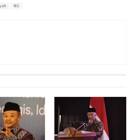
yah
NU