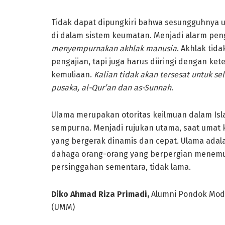
Tidak dapat dipungkiri bahwa sesungguhnya ul
di dalam sistem keumatan. Menjadi alarm pe
menyempurnakan akhlak manusia
. Akhlak tid
pengajian, tapi juga harus diiringi dengan ket
kemuliaan.
Kalian tidak akan tersesat untuk s
pusaka, al-Qur’an dan as-Sunnah
.
Ulama merupakan otoritas keilmuan dalam Is
sempurna. Menjadi rujukan utama, saat uma
yang bergerak dinamis dan cepat. Ulama adal
dahaga orang-orang yang berpergian menemui
persinggahan sementara, tidak lama.
Diko Ahmad Riza Primadi
,
Alumni Pondok Mod
(UMM)