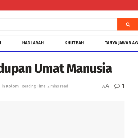
H
HADLARAH
KHUTBAH
TANYA JAWAB A
idupan Umat Manusia
A
1
in
Kolom
Reading Time: 2 mins read
A