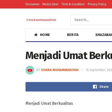
Disclaimer
Media Siber
Term & Condition
Privacy Policy
HOME
BERITA
KHAZANA
Menjadi Umat Berku
BY
SUARA MUHAMMADIYAH
15 September, 20
Share
Menjadi Umat Berkualitas