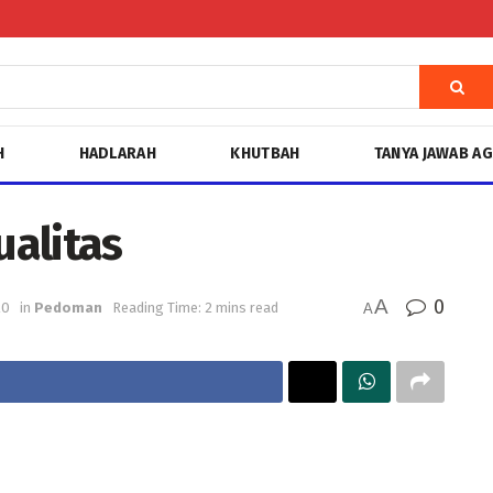
H
HADLARAH
KHUTBAH
TANYA JAWAB A
alitas
A
0
20
in
Pedoman
Reading Time: 2 mins read
A