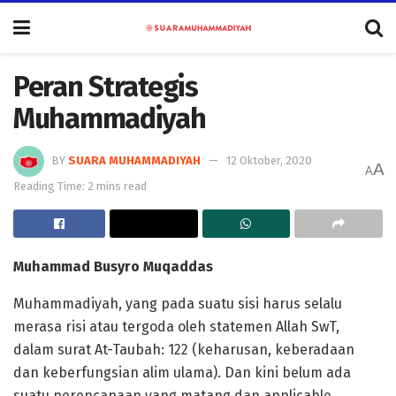
Peran Strategis
Muhammadiyah
BY
SUARA MUHAMMADIYAH
12 Oktober, 2020
A
A
Reading Time: 2 mins read
Muhammad Busyro Muqaddas
Muhammadiyah, yang pada suatu sisi harus selalu
merasa risi atau tergoda oleh statemen Allah SwT,
dalam surat At-Taubah: 122 (keharusan, keberadaan
dan keberfungsian alim ulama). Dan kini belum ada
suatu perencanaan yang matang dan applicable