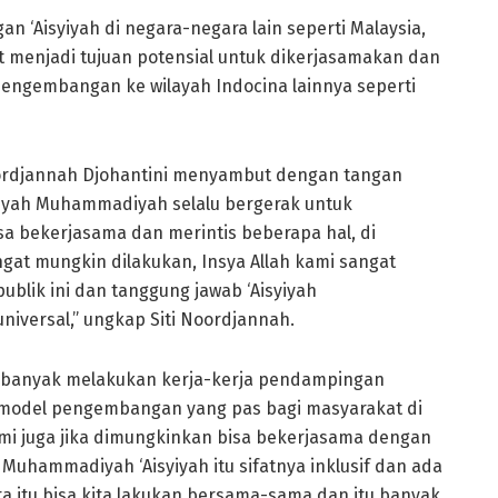
‘Aisyiyah di negara-negara lain seperti Malaysia,
t menjadi tujuan potensial untuk dikerjasamakan dan
ngembangan ke wilayah Indocina lainnya seperti
oordjannah Djohantini menyambut dengan tangan
syiyah Muhammadiyah selalu bergerak untuk
a bekerjasama dan merintis beberapa hal, di
ngat mungkin dilakukan, Insya Allah kami sangat
blik ini dan tanggung jawab ‘Aisyiyah
versal,” ungkap Siti Noordjannah.
 banyak melakukan kerja-kerja pendampingan
 model pengembangan yang pas bagi masyarakat di
i juga jika dimungkinkan bisa bekerjasama dengan
uhammadiyah ‘Aisyiyah itu sifatnya inklusif dan ada
a itu bisa kita lakukan bersama-sama dan itu banyak