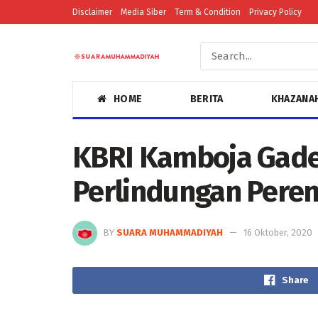
Disclaimer
Media Siber
Term & Condition
Privacy Policy
HOME
BERITA
KHAZANA
KBRI Kamboja Gade
Perlindungan Pere
BY
SUARA MUHAMMADIYAH
16 Oktober, 2020
Share