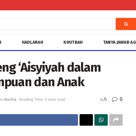
H
HADLARAH
KHUTBAH
TANYA JAWAB A
ng ‘Aisyiyah dalam
mpuan dan Anak
A
0
in
Berita
Reading Time: 3 mins read
A