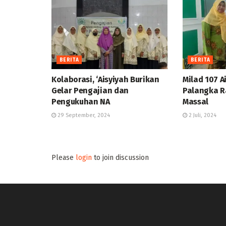
BERITA
BERITA
Kolaborasi, ‘Aisyiyah Burikan
Milad 107 A
Gelar Pengajian dan
Palangka R
Pengukuhan NA
Massal
29 September, 2024
2 Juli, 2024
Please
login
to join discussion