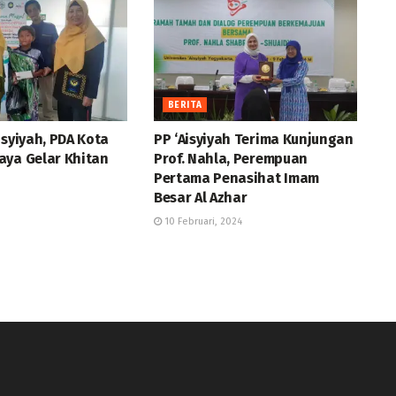
BERITA
isyiyah, PDA Kota
PP ‘Aisyiyah Terima Kunjungan
aya Gelar Khitan
Prof. Nahla, Perempuan
Pertama Penasihat Imam
Besar Al Azhar
10 Februari, 2024