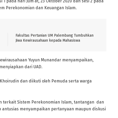
i 1 pada hari Jum’at, 23 Oktober 2020 dan sesi 2 pada
stem Perekonomian dan Keuangan Islam.
Fakultas Pertanian UM Palembang Tumbuhkan
Jiwa Kewirausahaan kepada Mahasiswa
 Kewirausahaan Yuyun Munandar menyampaikan,
 menyiapkan dari UAD.
Khoirudin dan diikuti oleh Pemuda serta warga
n terkait Sistem Perekonomian Islam, tantangan dan
up antusias menyampaikan pertanyaan maupun diskusi