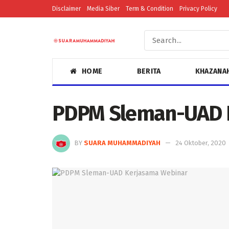
Disclaimer
Media Siber
Term & Condition
Privacy Policy
HOME
BERITA
KHAZANA
PDPM Sleman-UAD 
BY
SUARA MUHAMMADIYAH
24 Oktober, 2020