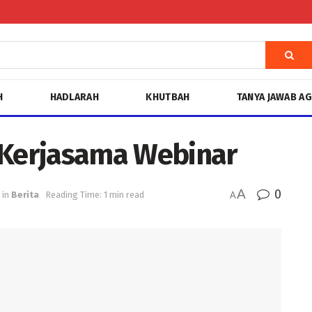
H
HADLARAH
KHUTBAH
TANYA JAWAB A
Kerjasama Webinar
A
0
in
Berita
Reading Time: 1 min read
A