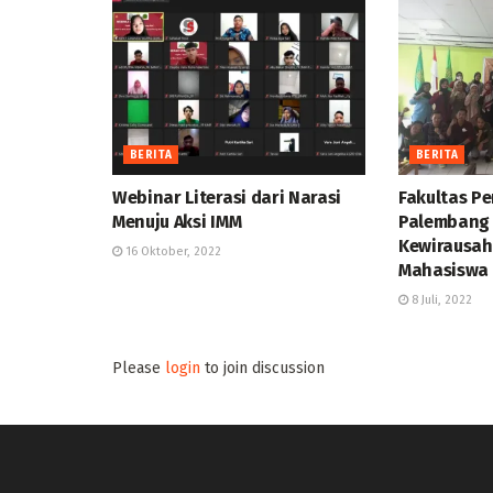
BERITA
BERITA
Webinar Literasi dari Narasi
Fakultas P
Menuju Aksi IMM
Palembang
Kewirausa
16 Oktober, 2022
Mahasiswa
8 Juli, 2022
Please
login
to join discussion