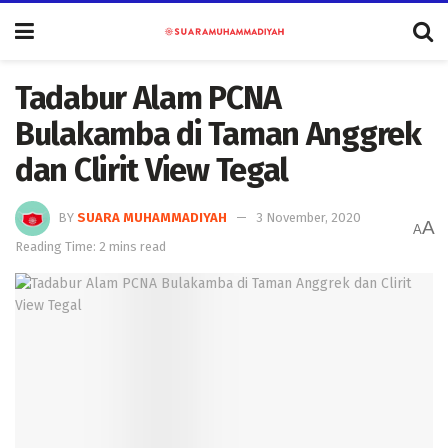
Tadabur Alam PCNA
Bulakamba di Taman Anggrek
dan Clirit View Tegal
BY
SUARA MUHAMMADIYAH
3 November, 2020
A
A
Reading Time: 2 mins read