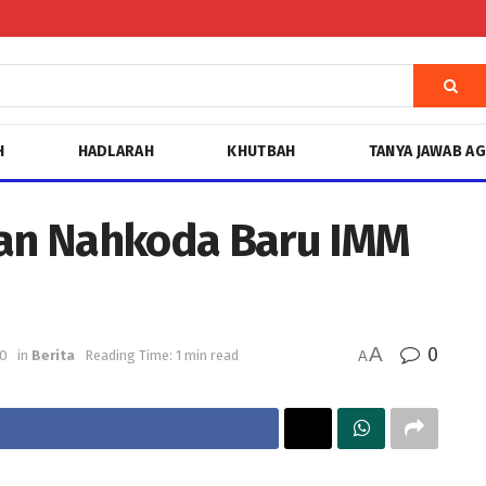
H
HADLARAH
KHUTBAH
TANYA JAWAB A
an Nahkoda Baru IMM
A
0
20
in
Berita
Reading Time: 1 min read
A