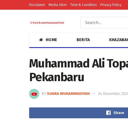
Disclaimer
Media Siber
Term & Condition
Privacy Policy
HOME
BERITA
KHAZANA
Muhammad Ali Top
Pekanbaru
BY
SUARA MUHAMMADIYAH
24 Desember, 20
Share