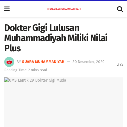
Dokter Gigi Lulusan
Muhammadiyah Miliki Nilai
Plus
BY
SUARA MUHAMMADIYAH
30 Desember, 2020
A
A
Reading Time: 2 mins read