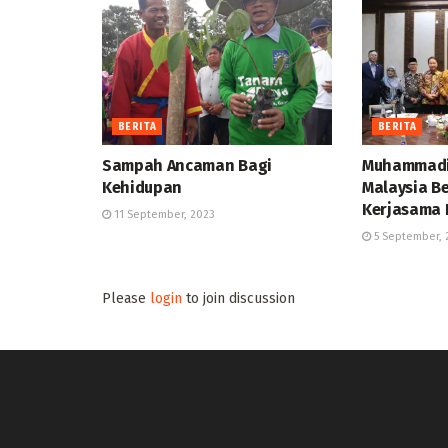
BERITA
BERITA
Sampah Ancaman Bagi
Muhammadi
Kehidupan
Malaysia B
Kerjasama 
11 September, 2023
5 September, 
Please
login
to join discussion