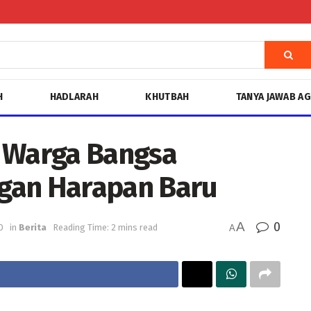
H
HADLARAH
KHUTBAH
TANYA JAWAB A
k Warga Bangsa
gan Harapan Baru
A
0
0
in
Berita
Reading Time: 2 mins read
A