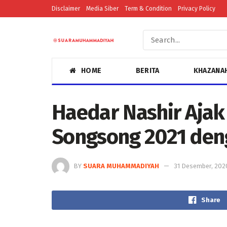
Disclaimer
Media Siber
Term & Condition
Privacy Policy
HOME
BERITA
KHAZANA
Haedar Nashir Aja
Songsong 2021 den
BY
SUARA MUHAMMADIYAH
31 Desember, 202
Share