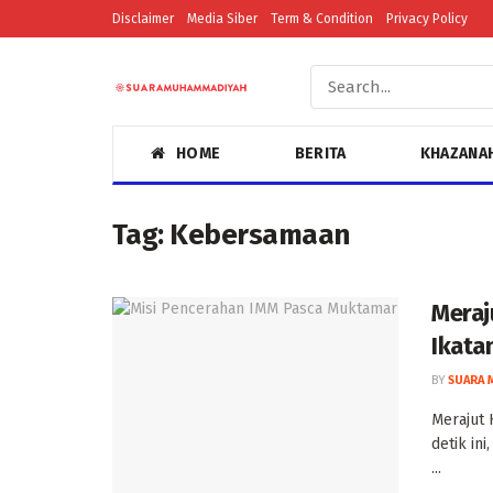
Disclaimer
Media Siber
Term & Condition
Privacy Policy
HOME
BERITA
KHAZANA
Tag:
Kebersamaan
Meraj
Ikata
BY
SUARA 
Merajut
detik in
...