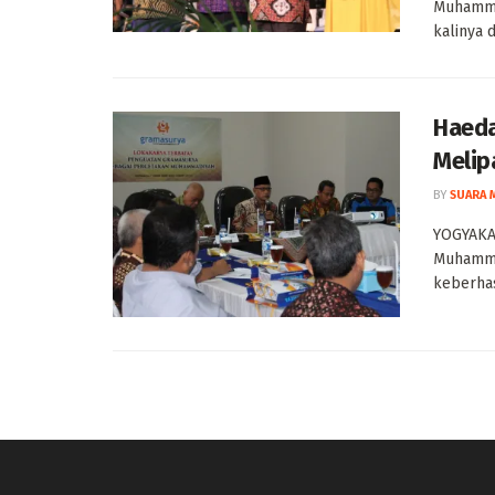
Muhammad
kalinya d
Haeda
Melip
BY
SUARA 
YOGYAKA
Muhamma
keberhas