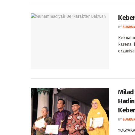
Kebe
BY
SUARA 
Kekuatan
karena k
organisas
Milad
Hadin
Kebe
BY
SUARA 
YOGYAKA