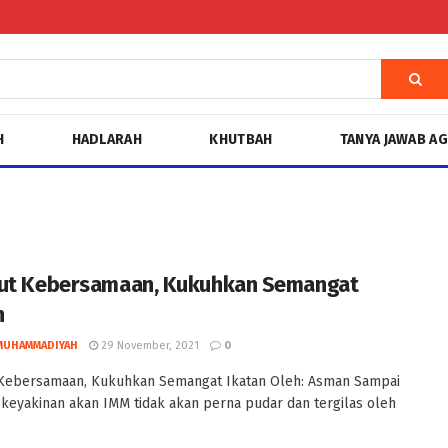
H
HADLARAH
KHUTBAH
TANYA JAWAB A
ut Kebersamaan, Kukuhkan Semangat
n
MUHAMMADIYAH
29 November, 2021
0
 Kebersamaan, Kukuhkan Semangat Ikatan Oleh: Asman Sampai
i, keyakinan akan IMM tidak akan perna pudar dan tergilas oleh