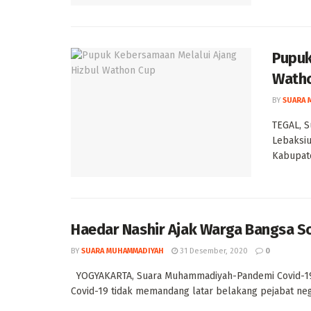
Pupuk
Wath
BY
SUARA 
TEGAL, 
Lebaksi
Kabupate
Haedar Nashir Ajak Warga Bangsa S
BY
SUARA MUHAMMADIYAH
31 Desember, 2020
0
YOGYAKARTA, Suara Muhammadiyah-Pandemi Covid-19
Covid-19 tidak memandang latar belakang pejabat negar