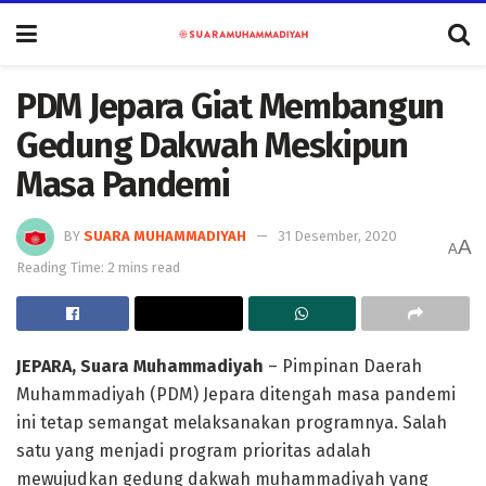
PDM Jepara Giat Membangun
Gedung Dakwah Meskipun
Masa Pandemi
BY
SUARA MUHAMMADIYAH
31 Desember, 2020
A
A
Reading Time: 2 mins read
JEPARA, Suara Muhammadiyah
– Pimpinan Daerah
Muhammadiyah (PDM) Jepara ditengah masa pandemi
ini tetap semangat melaksanakan programnya. Salah
satu yang menjadi program prioritas adalah
mewujudkan gedung dakwah muhammadiyah yang