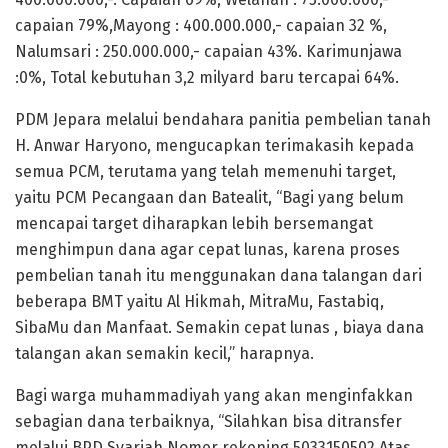
capaian 79%,Mayong : 400.000.000,- capaian 32 %,
Nalumsari : 250.000.000,- capaian 43%. Karimunjawa
:0%, Total kebutuhan 3,2 milyard baru tercapai 64%.
PDM Jepara melalui bendahara panitia pembelian tanah
H. Anwar Haryono, mengucapkan terimakasih kepada
semua PCM, terutama yang telah memenuhi target,
yaitu PCM Pecangaan dan Batealit, “Bagi yang belum
mencapai target diharapkan lebih bersemangat
menghimpun dana agar cepat lunas, karena proses
pembelian tanah itu menggunakan dana talangan dari
beberapa BMT yaitu Al Hikmah, MitraMu, Fastabiq,
SibaMu dan Manfaat. Semakin cepat lunas , biaya dana
talangan akan semakin kecil,” harapnya.
Bagi warga muhammadiyah yang akan menginfakkan
sebagian dana terbaiknya, “Silahkan bisa ditransfer
melalui BPD Syariah Nomer rekening 5033150502 Atas