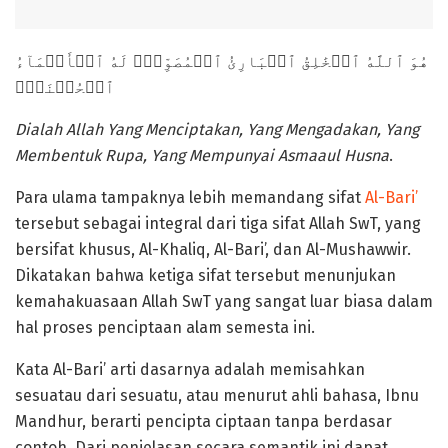
هُوَ ٱللَّهُ ٱلۡخَٰلِقُ ٱلۡبَارِئُ ٱلۡمُصَوِّرُۖ لَهُ ٱلۡأَسۡمَآءُ
ٱلۡحُسۡنَىٰۚ
Dialah Allah Yang Menciptakan, Yang Mengadakan, Yang
Membentuk Rupa, Yang Mempunyai Asmaaul Husna
.
Para ulama tampaknya lebih memandang sifat
Al-Bari’
tersebut sebagai integral dari tiga sifat Allah SwT, yang
bersifat khusus, Al-Khaliq, Al-Bari’, dan Al-Mushawwir.
Dikatakan bahwa ketiga sifat tersebut menunjukan
kemahakuasaan Allah SwT yang sangat luar biasa dalam
hal proses penciptaan alam semesta ini.
Kata Al-Bari’ arti dasarnya adalah memisahkan
sesuatau dari sesuatu, atau menurut ahli bahasa, Ibnu
Mandhur, berarti pencipta ciptaan tanpa berdasar
contoh. Dari penjelasan secara semantik ini dapat