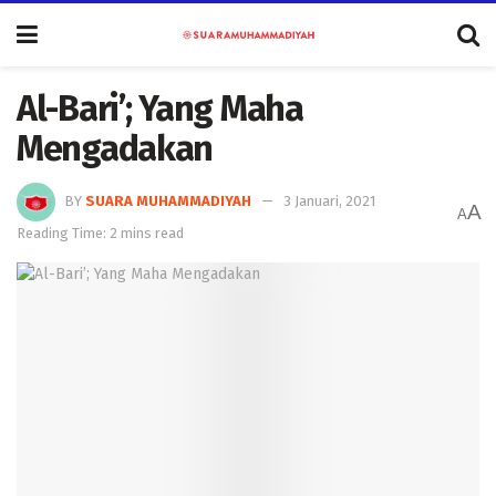
Al-Bari’; Yang Maha
Mengadakan
BY
SUARA MUHAMMADIYAH
3 Januari, 2021
A
A
Reading Time: 2 mins read