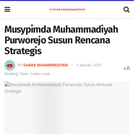
Musypimda Muhammadiyah
Purworejo Susun Rencana
Strategis
BY
SUARA MUHAMMADIYAH
5 Januari, 2021
A
A
Reading Time: 2 mins read