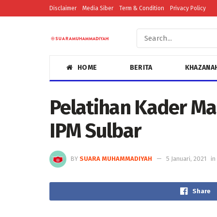
Disclaimer
Media Siber
Term & Condition
Privacy Policy
HOME
BERITA
KHAZANA
Pelatihan Kader Mad
IPM Sulbar
BY
SUARA MUHAMMADIYAH
5 Januari, 2021
in
Share