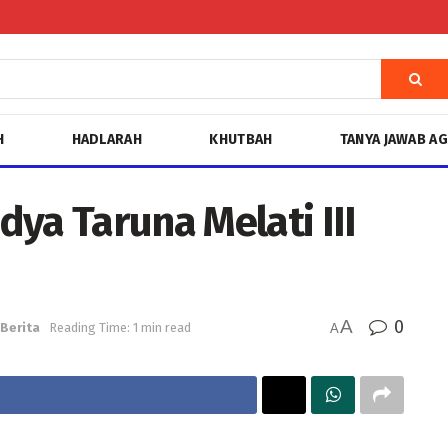
H
HADLARAH
KHUTBAH
TANYA JAWAB A
ya Taruna Melati III
A
0
Berita
Reading Time: 1 min read
A