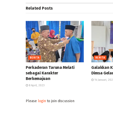
Related
Posts
BERITA
BERITA
Perkaderan Taruna Melati
Galakkan Ka
sebagai Karakter
Dimsa Gelar
Berkemajuan
14 Januari, 202
8 April, 2023
Please
login
to join discussion