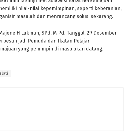
rakat Ilmu Menuju IPM Sulawesi Barat Berkemajuan”
emiliki nilai-nilai kepemimpinan, seperti keberanian,
nisir masalah dan menrancang solusi sekarang.
i Majene H Lukman, SPd, M Pd. Tanggal, 29 Desember
erpesan jadi Pemuda dan Ikatan Pelajar
emajuan yang pemimpin di masa akan datang.
elati