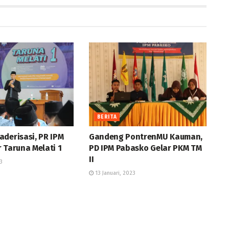
BERITA
derisasi, PR IPM
Gandeng PontrenMU Kauman,
 Taruna Melati 1
PD IPM Pabasko Gelar PKM TM
II
3
13 Januari, 2023