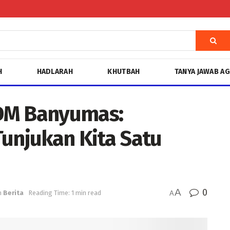
H
HADLARAH
KHUTBAH
TANYA JAWAB A
DM Banyumas:
Tunjukan Kita Satu
A
0
n
Berita
Reading Time: 1 min read
A