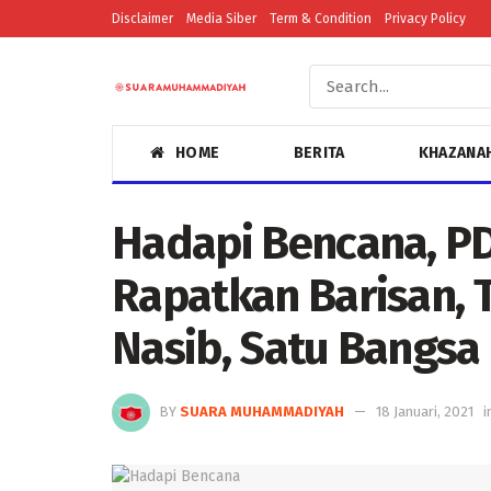
Disclaimer
Media Siber
Term & Condition
Privacy Policy
HOME
BERITA
KHAZANA
Hadapi Bencana, P
Rapatkan Barisan, 
Nasib, Satu Bangsa
BY
SUARA MUHAMMADIYAH
18 Januari, 2021
i