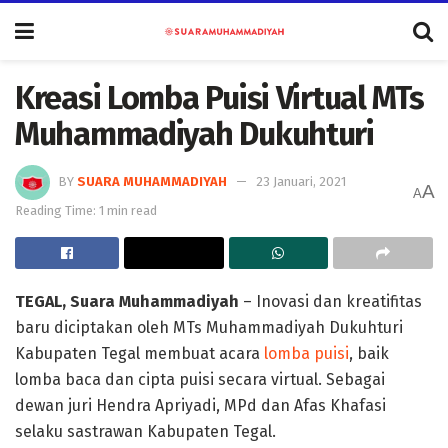
Kreasi Lomba Puisi Virtual MTs
Muhammadiyah Dukuhturi
BY
SUARA MUHAMMADIYAH
23 Januari, 2021
A
A
Reading Time: 1 min read
TEGAL, Suara Muhammadiyah
– Inovasi dan kreatifitas
baru diciptakan oleh MTs Muhammadiyah Dukuhturi
Kabupaten Tegal membuat acara
lomba puisi
, baik
lomba baca dan cipta puisi secara virtual. Sebagai
dewan juri Hendra Apriyadi, MPd dan Afas Khafasi
selaku sastrawan Kabupaten Tegal.