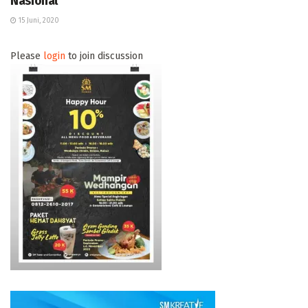
Nasional
15 Juni, 2020
Please
login
to join discussion