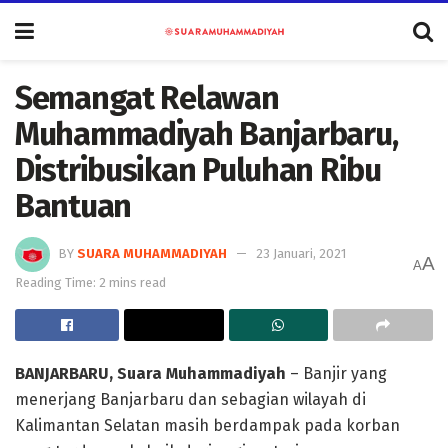
Semangat Relawan
Muhammadiyah Banjarbaru,
Distribusikan Puluhan Ribu
Bantuan
BY
SUARA MUHAMMADIYAH
23 Januari, 2021
A
A
Reading Time: 2 mins read
BANJARBARU, Suara Muhammadiyah
– Banjir yang
menerjang Banjarbaru dan sebagian wilayah di
Kalimantan Selatan masih berdampak pada korban