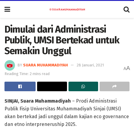
Dimulai dari Administrasi
Publik, UMSI Bertekad untuk
Semakin Unggul
BY
SUARA MUHAMMADIYAH
28 Januari, 2021
A
A
Reading Time: 2 mins read
SINJAI, Suara Muhammadiyah
– Prodi Administrasi
Publik Fisip Universitas Muhammadiyah Sinjai (UMSI)
akan bertekad jadi unggul dalam kajian eco governance
dan etno interpreneruship 2025.