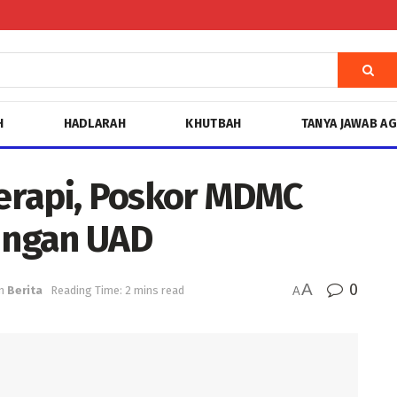
H
HADLARAH
KHUTBAH
TANYA JAWAB A
erapi, Poskor MDMC
ungan UAD
A
0
n
Berita
Reading Time: 2 mins read
A