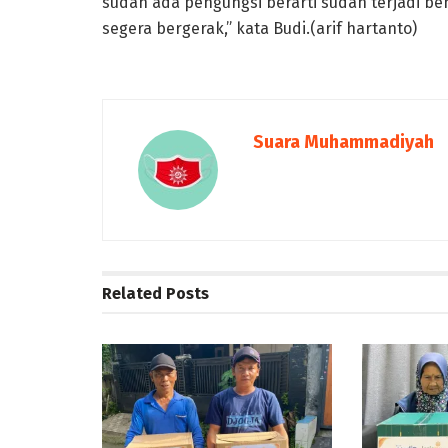
sudah ada pengungsi berarti sudah terjadi be
segera bergerak,” kata Budi.(arif hartanto)
Suara Muhammadiyah
Related
Posts