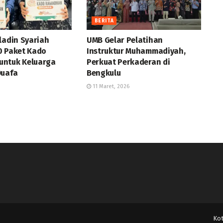
BERITA
ladin Syariah
UMB Gelar Pelatihan
0 Paket Kado
Instruktur Muhammadiyah,
ntuk Keluarga
Perkuat Perkaderan di
Duafa
Bengkulu
11 Maret, 2026
Ko