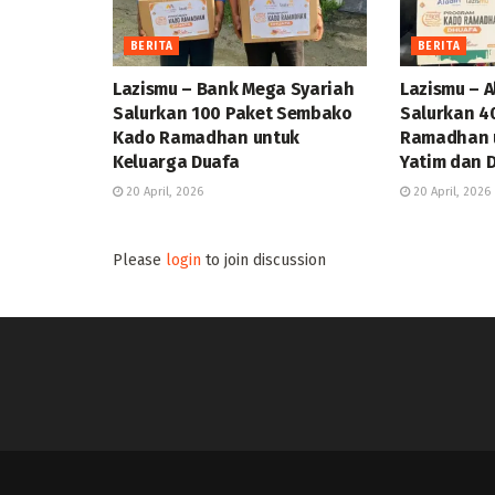
BERITA
BERITA
Lazismu – Bank Mega Syariah
Lazismu – A
Salurkan 100 Paket Sembako
Salurkan 4
Kado Ramadhan untuk
Ramadhan u
Keluarga Duafa
Yatim dan 
20 April, 2026
20 April, 2026
Please
login
to join discussion