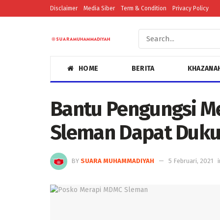
Disclaimer
Media Siber
Term & Condition
Privacy Policy
HOME
BERITA
KHAZANA
Bantu Pengungsi M
Sleman Dapat Duk
BY
SUARA MUHAMMADIYAH
5 Februari, 2021
i