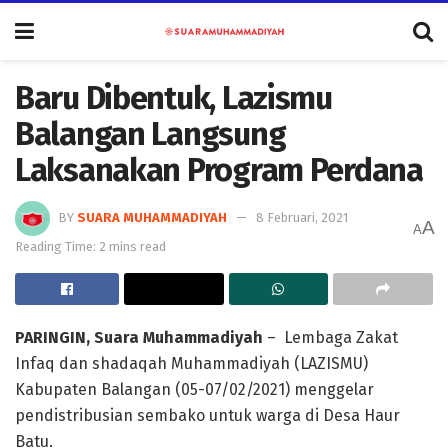
Baru Dibentuk, Lazismu
Balangan Langsung
Laksanakan Program Perdana
BY
SUARA MUHAMMADIYAH
8 Februari, 2021
A
A
Reading Time: 2 mins read
PARINGIN, Suara Muhammadiyah
– Lembaga Zakat
Infaq dan shadaqah Muhammadiyah (LAZISMU)
Kabupaten Balangan (05-07/02/2021) menggelar
pendistribusian sembako untuk warga di Desa Haur
Batu.