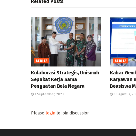
Related
Posts
BERITA
BERITA
Kolaborasi Strategis, Unismuh
Kabar Gemb
Sepakat Kerja Sama
Karyawan B
Penguatan Bela Negara
Beasiswa M
1 September, 2023
30 Agustus, 20
Please
login
to join discussion