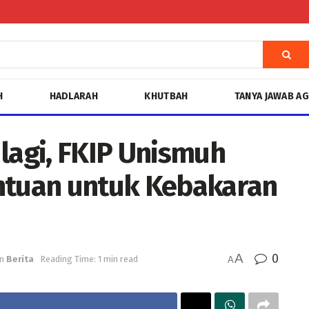
H
HADLARAH
KHUTBAH
TANYA JAWAB A
lagi, FKIP Unismuh
ntuan untuk Kebakaran
A
0
in
Berita
Reading Time: 1 min read
A