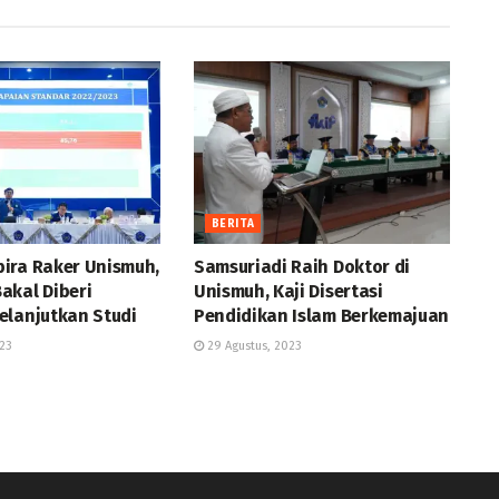
BERITA
ira Raker Unismuh,
Samsuriadi Raih Doktor di
akal Diberi
Unismuh, Kaji Disertasi
elanjutkan Studi
Pendidikan Islam Berkemajuan
23
29 Agustus, 2023