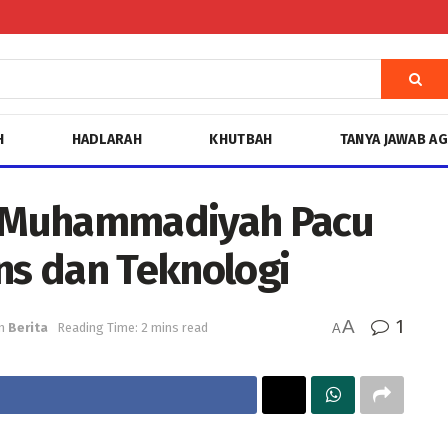
H
HADLARAH
KHUTBAH
TANYA JAWAB A
r, Muhammadiyah Pacu
s dan Teknologi
A
1
n
Berita
Reading Time: 2 mins read
A