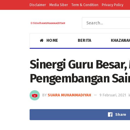
Disclaimer
Media Siber
Term & Condition
Privacy Policy
HOME
BERITA
KHAZANA
Sinergi Guru Besa
Pengembangan Sain
BY
SUARA MUHAMMADIYAH
9 Februari, 2021
i
Share