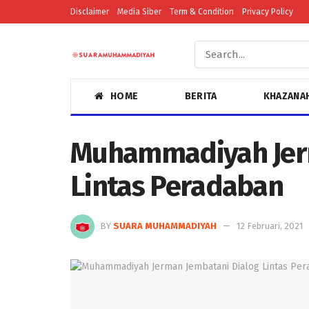
Disclaimer
Media Siber
Term & Condition
Privacy Policy
HOME
BERITA
KHAZANA
Muhammadiyah Jerm
Lintas Peradaban
BY
SUARA MUHAMMADIYAH
12 Februari, 2021