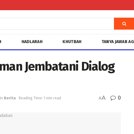
H
HADLARAH
KHUTBAH
TANYA JAWAB A
an Jembatani Dialog
A
0
in
Berita
Reading Time: 1 min read
A