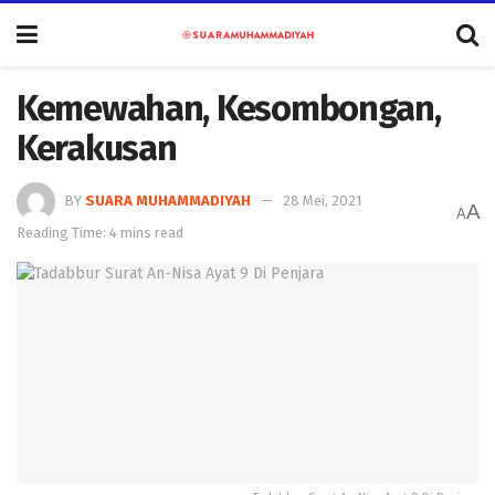
Kemewahan, Kesombongan,
Kerakusan
BY
SUARA MUHAMMADIYAH
28 Mei, 2021
A
A
Reading Time: 4 mins read