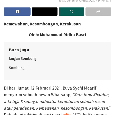
Tadabbur Surat An-Nisa Ayat 9 Di Penjara
Kemewahan, Kesombongan, Kerakusan
Oleh: Muhammad Ridha Basri
Baca Juga
Jangan Sombong
Sombong
Di hari Jumat, 12 Februari 2021, Buya Syafii Maarif
mengirim sebuah pesan Whatsapp,
“Kata Ibnu Khaldun,
ada tiga K sebagai indikator keruntuhan sebuah rezim
atau peradaban: Kemewahan, Kesombongan, Kerakusan.”
Petuah ini dikirim di hari raya
Imlek
2572, ketika orang-