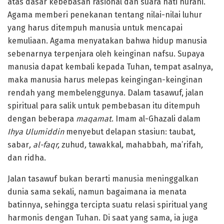
atas dasar kebebasan rasional dan suara hati nurani.
Agama memberi penekanan tentang nilai-nilai luhur
yang harus ditempuh manusia untuk mencapai
kemuliaan. Agama menyatakan bahwa hidup manusia
sebenarnya terpenjara oleh keinginan nafsu. Supaya
manusia dapat kembali kepada Tuhan, tempat asalnya,
maka manusia harus melepas keingingan-keinginan
rendah yang membelenggunya. Dalam tasawuf, jalan
spiritual para salik untuk pembebasan itu ditempuh
dengan beberapa
maqamat
. Imam al-Ghazali dalam
Ihya Ulumiddin
menyebut delapan stasiun: taubat
,
sabar
, al-faqr,
zuhud
,
tawakkal
,
mahabbah
,
ma’rifah
,
dan ridha.
Jalan tasawuf bukan berarti manusia meninggalkan
dunia sama sekali, namun bagaimana ia menata
batinnya, sehingga tercipta suatu relasi spiritual yang
harmonis dengan Tuhan. Di saat yang sama, ia juga