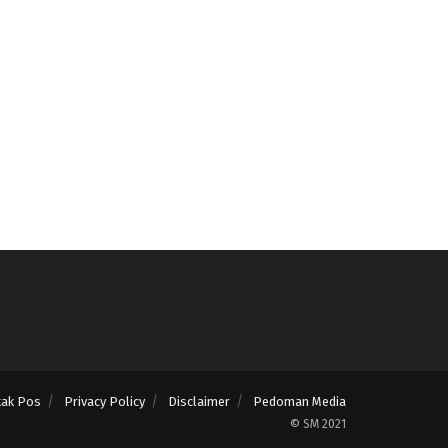
tak Pos
Privacy Policy
Disclaimer
Pedoman Media
© SM 2021