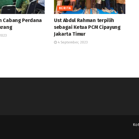
BERITA
h Cabang Perdana
Ust Abdul Rahman terpilih
krang
sebagai Ketua PCM Cipayung
Jakarta Timur
2023
4 September, 2023
Ko