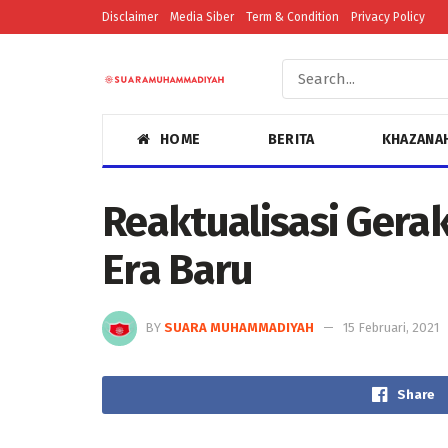
Disclaimer
Media Siber
Term & Condition
Privacy Policy
HOME
BERITA
KHAZANA
Reaktualisasi Gera
Era Baru
BY
SUARA MUHAMMADIYAH
15 Februari, 2021
Share