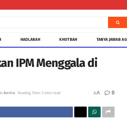
H
HADLARAH
KHUTBAH
TANYA JAWAB A
kan IPM Menggala di
A
0
in
Berita
Reading Time: 2 mins read
A