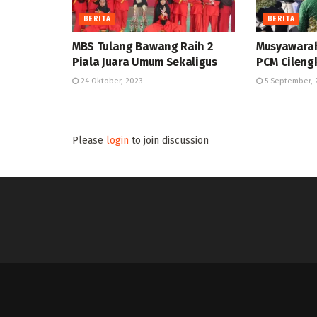
BERITA
BERITA
MBS Tulang Bawang Raih 2
Musyawara
Piala Juara Umum Sekaligus
PCM Cileng
24 Oktober, 2023
5 September, 
Please
login
to join discussion