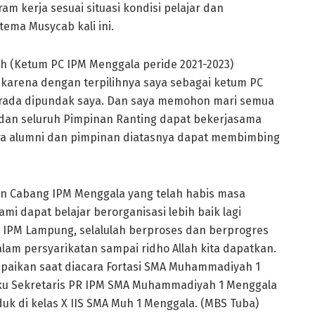
 kerja sesuai situasi kondisi pelajar dan
ema Musycab kali ini.
ilah (Ketum PC IPM Menggala peride 2021-2023)
 karena dengan terpilihnya saya sebagai ketum PC
rada dipundak saya. Dan saya memohon mari semua
 dan seluruh Pimpinan Ranting dapat bekerjasama
ra alumni dan pimpinan diatasnya dapat membimbing
an Cabang IPM Menggala yang telah habis masa
mi dapat belajar berorganisasi lebih baik lagi
IPM Lampung, selalulah berproses dan berprogres
dalam persyarikatan sampai ridho Allah kita dapatkan.
paikan saat diacara Fortasi SMA Muhammadiyah 1
elaku Sekretaris PR IPM SMA Muhammadiyah 1 Menggala
uk di kelas X IIS SMA Muh 1 Menggala. (MBS Tuba)