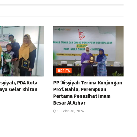
BERITA
isyiyah, PDA Kota
PP ‘Aisyiyah Terima Kunjungan
aya Gelar Khitan
Prof. Nahla, Perempuan
Pertama Penasihat Imam
Besar Al Azhar
10 Februari, 2024