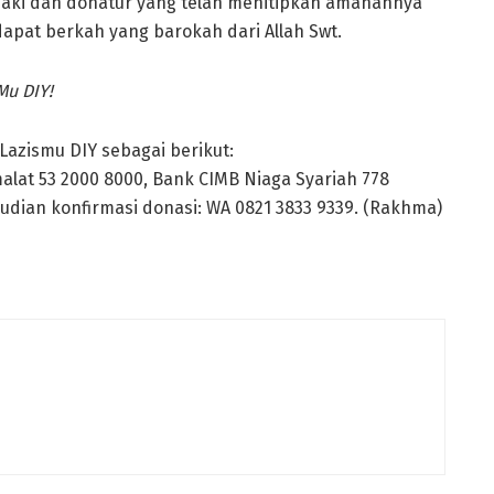
aki dan donatur yang telah menitipkan amanahnya
apat berkah yang barokah dari Allah Swt.
Mu DIY!
azismu DIY sebagai berikut:
alat 53 2000 8000, Bank CIMB Niaga Syariah 778
dian konfirmasi donasi: WA 0821 3833 9339. (Rakhma)