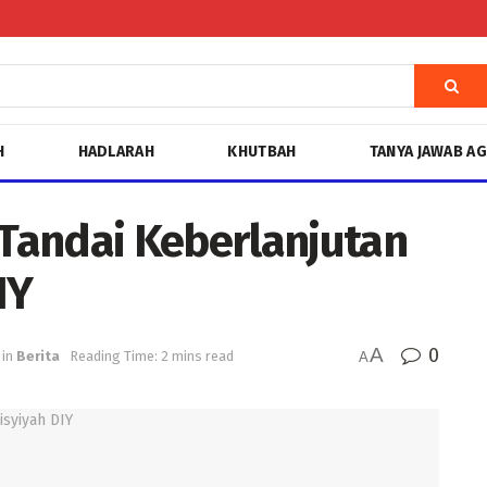
H
HADLARAH
KHUTBAH
TANYA JAWAB A
Tandai Keberlanjutan
IY
A
0
in
Berita
Reading Time: 2 mins read
A