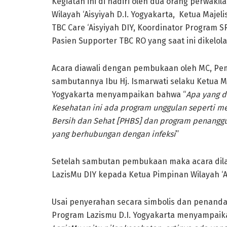
Kegiatan ini di hadiri oleh dua orang perwakil
Wilayah ‘Aisyiyah D.I. Yogyakarta, Ketua Majel
TBC Care ‘Aisyiyah DIY, Koordinator Program S
Pasien Supporter TBC RO yang saat ini dikelola
Acara diawali dengan pembukaan oleh MC, P
sambutannya Ibu Hj. Ismarwati selaku Ketua Ma
Yogyakarta menyampaikan bahwa “
Apa yang d
Kesehatan ini ada program unggulan seperti me
Bersih dan Sehat [PHBS] dan program penanggul
yang berhubungan dengan infeksi
”
Setelah sambutan pembukaan maka acara dila
LazisMu DIY kepada Ketua Pimpinan Wilayah ‘Ai
Usai penyerahan secara simbolis dan penandat
Program Lazismu D.I. Yogyakarta menyampaik