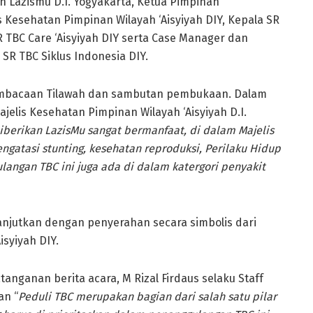
an Lazismu D.I. Yogyakarta, Ketua Pimpinan
is Kesehatan Pimpinan Wilayah ‘Aisyiyah DIY, Kepala SR
R TBC Care ‘Aisyiyah DIY serta Case Manager dan
 SR TBC Siklus Indonesia DIY.
embacaan Tilawah dan sambutan pembukaan. Dalam
jelis Kesehatan Pimpinan Wilayah ‘Aisyiyah D.I.
iberikan LazisMu sangat bermanfaat, di dalam Majelis
ngatasi stunting, kesehatan reproduksi, Perilaku Hidup
angan TBC ini juga ada di dalam katergori penyakit
njutkan dengan penyerahan secara simbolis dari
syiyah DIY.
anganan berita acara, M Rizal Firdaus selaku Staff
an “
Peduli TBC merupakan bagian dari salah satu pilar