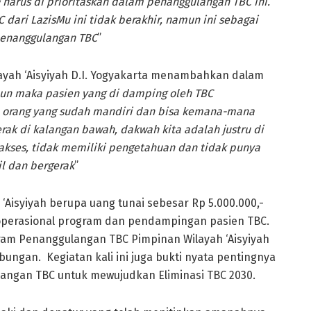
g harus di prioritaskan dalam penanggulangan TBC ini.
dari Lazis
M
u ini tidak berakhir, namun ini sebagai
penanggulangan
TBC
”
ilayah ‘Aisyiyah D.I. Yogyakarta menambahkan dalam
un maka pasien yang di damping oleh TBC
orang yang sudah mandiri dan bisa kemana-mana
gerak di kalangan bawah, dakwah kita adalah justru di
akses, tidak memiliki pengetahuan dan tidak punya
l dan bergerak
”
‘Aisyiyah berupa uang tunai sebesar Rp 5.000.000,-
operasional program dan pendampingan pasien TBC.
am Penanggulangan TBC Pimpinan Wilayah ‘Aisyiyah
ungan. Kegiatan kali ini juga bukti nyata pentingnya
angan TBC untuk mewujudkan Eliminasi TBC 2030.