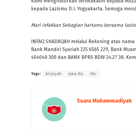
Kami menghaturkan terimakasih kepada Muzz
kepada Lazismu D.I. Yogyakarta. Semoga mend
Mari infakkan Sebagian hartamu bersama lazis
INFAQ SHADAQAH melalui Rekening atas nama L
Bank Mandiri Syariah 225 6565 229, Bank Muam
404040 300 dan BANK BPRS BDW 24.27 38. Kemu
Tags:
Aisyiyah
pwa diy
tbc
Suara Muhammadiyah