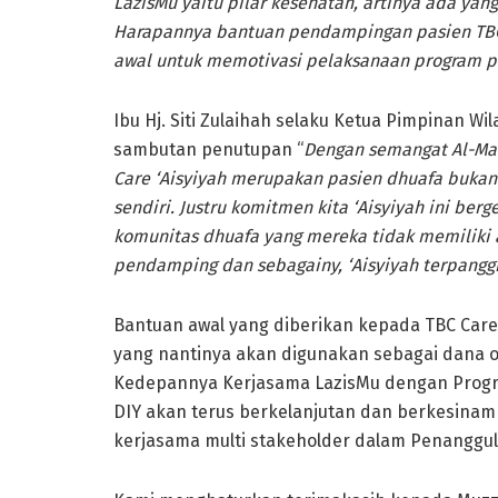
LazisMu yaitu pilar kesehatan, artinya ada yan
Harapannya bantuan pendampingan pasien TBC 
awal untuk memotivasi
pelaksanaan program 
Ibu Hj. Siti Zulaihah selaku Ketua Pimpinan W
sambutan penutupan “
Dengan semangat Al-Ma
Care
‘Aisyiyah
merupakan pasien dhuafa bukan 
sendiri. Justru komitmen kita ‘Aisyiyah ini ber
komunitas dhuafa yang mereka tidak memiliki 
pendamping dan sebagainy, ‘
Aisyiyah
terpanggi
Bantuan awal yang diberikan kepada TBC Care 
yang nantinya akan digunakan sebagai dana 
Kedepannya Kerjasama LazisMu dengan Progr
DIY akan terus berkelanjutan dan berkesinamb
kerjasama multi stakeholder dalam Penanggul