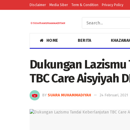
Disclaimer
Media Siber
Term & Condition
Privacy Policy
HOME
BERITA
KHAZANA
Dukungan Lazismu 
TBC Care Aisyiyah D
BY
SUARA MUHAMMADIYAH
24 Februari, 2021