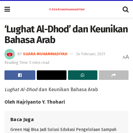
‘Lughat Al-Dhod’ dan Keunikan
Bahasa Arab
BY
SUARA MUHAMMADIYAH
24 Februari, 2021
A
A
Reading Time: 5 mins read
Lughat Al-Dhod
dan Keunikan Bahasa Arab
Oleh Hajriyanto Y. Thohari
Baca Juga
Green Hajj Bisa Jadi Solusi Edukasi Pengelolaan Sampah