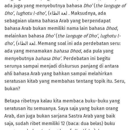
ada juga yang menyebutnya bahasa
Dho’
(
the languge of
Dh
o
’
,
lughotu l-dho’
, (لغة الظاء . Maksudnya, ada
sebagaian ulama bahasa Arab yang berpendapat
bahasa Arab bukan memiliki nama lain bahasa
Dhod
,
melainkan bahasa
Dho’
(
the languge of Dh
o
’
,
lughotu l-
dho’
, (لغة الظاء. Memang soal ini ada perdebatan seru:
ada yang menamakan
bahasa Dhod
, ada pula yang
menyebutnya
bahasa Dho’
. Perdebatan ini begitu
serunya sampai menjadi diskursus panjang di antara
ahli bahasa Arab yang bahkan sampai melahirkan
seratusan kitab yang membahas tentang topik itu. Seru,
bukan?
Betapa ribetnya kalau kita membaca buku-buku yang
seratusan itu semuanya. Saya saja yang bukan orang
Arab, dan juga bukan sarjana Sastra Arab yang baik
saja, sudah ribet memiliki 12 (baca: dua belas) buku