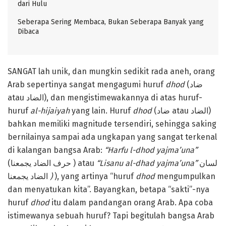
dari Hulu
Seberapa Sering Membaca, Bukan Seberapa Banyak yang
Dibaca
SANGAT lah unik, dan mungkin sedikit rada aneh, orang
Arab sepertinya sangat mengagumi huruf
dhod
(ضاد
atau الضاد), dan mengistimewakannya di atas huruf-
huruf
al-hijaiyah
yang lain. Huruf
dhod
(ضاد atau الضاد)
bahkan memiliki magnitude tersendiri, sehingga saking
bernilainya sampai ada ungkapan yang sangat terkenal
di kalangan bangsa Arab:
“Harfu l-dhod yajma’una”
(حرف الضاد يجمعنا ) atau
“Lisanu al-dhad yajma’una”
لسان
الضاد يجمعنا
)
), yang artinya “huruf
dhod
mengumpulkan
dan menyatukan kita”. Bayangkan, betapa “sakti”-nya
huruf
dhod
itu dalam pandangan orang Arab. Apa coba
istimewanya sebuah huruf? Tapi begitulah bangsa Arab