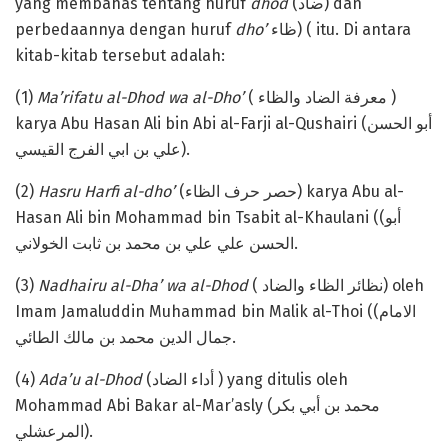
yang membahas tentang huruf
dhod
(ضاد) dan
perbedaannya dengan huruf
dho’
ظاء) ( itu. Di antara
kitab-kitab tersebut adalah:
(1)
Ma’rifatu al-Dhod wa al-Dho’
( معرفة الضاد والظاء )
karya Abu Hasan Ali bin Abi al-Farji al-Qushairi (أبو الحسن
علي بن ابي الفرج القيسي).
(2)
Hasru Harfi al-dho’
(حصر حرف الظاء) karya Abu al-
Hasan Ali bin Mohammad bin Tsabit al-Khaulani ((أبو
الحسن علي علي بن محمد بن ثابت الخولاني.
(3)
Nadhairu al-Dha’ wa al-Dhod
( نظائر الظاء والضاد) oleh
Imam Jamaluddin Muhammad bin Malik al-Thoi ((الامام
جمال الدين محمد بن مالك الطائي.
(4)
Ada’u al-Dhod
(أداء الضاد ) yang ditulis oleh
Mohammad Abi Bakar al-Mar’asly (محمد بن أبي بكر
المرعشلي).