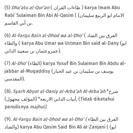
(5)
Dha’atu al-Qur’an
( ظاءات القران ) karya Imam Abu
Rabi’ Sulaiman Bin Abi Al-Qasim ( (الامام ابو الربيع سليمان
بن أبي القاسم.
(6)
Al-Farqu Bain al-Dhod wa al-Dho’
( الفرق بين الضاد
والظاء ( karya Abu Umar wa Ustman Bin said al-Dany (ابو
عمروعثمان بن سعيبد الداني).
(7)
Al-Dho’
(الظاء) karya Yusuf Bin Sulaiman Bin Abdu al-
jabbar al-Muqaddisy (يوسف بن سليمان بن عبد الجبار
المقدسي).
(8).
Syarh Abyat al-Daniy al-Arba’ah Al-Arba’ah
*شرح
أبيات الداني الاربعة* (المؤلف مجهول), (Tidak diketahui
penulisnya
majhul).
(9).
Al-Farqu Bain al-Dhod wa al-Dho’ (
الفرق بين الظاء
والضاد) karya Abu Qasim Said Bin Ali al-Zanjani ( (ابو