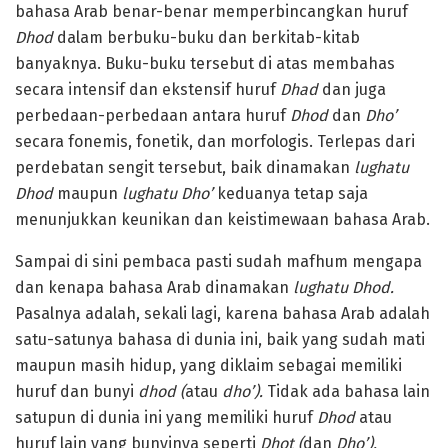
bahasa Arab benar-benar memperbincangkan huruf
Dhod
dalam berbuku-buku dan berkitab-kitab
banyaknya. Buku-buku tersebut di atas membahas
secara intensif dan ekstensif huruf
Dhad
dan juga
perbedaan-perbedaan antara huruf
Dhod
dan
Dho’
secara fonemis, fonetik, dan morfologis. Terlepas dari
perdebatan sengit tersebut, baik dinamakan
lughatu
Dhod
maupun
lughatu Dho’
keduanya tetap saja
menunjukkan keunikan dan keistimewaan bahasa Arab.
Sampai di sini pembaca pasti sudah mafhum mengapa
dan kenapa bahasa Arab dinamakan
lughatu
Dhod.
Pasalnya adalah, sekali lagi, karena bahasa Arab adalah
satu-satunya bahasa di dunia ini, baik yang sudah mati
maupun masih hidup, yang diklaim sebagai memiliki
huruf dan bunyi
dhod (
atau
dho’).
Tidak ada bahasa lain
satupun di dunia ini yang memiliki huruf
Dhod
atau
huruf lain yang bunyinya seperti
Dhot (
dan
Dho’).