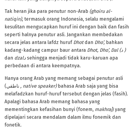
Tak heran jika para penutur non-Arab
(ghoiru al-
natiqin)
, termasuk orang Indonesia, selalu mengalami
kesulitan mengucapkan huruf ini dengan baik dan fasih
seperti halnya penutur asli. Jangankan membedakan
secara jelas antara lafdz huruf
Dhot
dan
Dho’,
bahkan
kadang-kadang campur baur antara
Dhot, Dho’, Dal (
د
)
dan
dzal
د
sehingga menjadi tidak karu-karuan apa
perbedaan di antara keempatnya.
Hanya orang Arab yang memang sebagai penutur asli
(ناطقي
, native speaker)
bahasa Arab saja yang bisa
melafadzkan huruf-huruf tersebut dengan jelas (fasih).
Apalagi bahasa Arab memang bahasa yang
mementingkan kefasihan bunyi (fonem,
makhraj
) yang
dipelajari secara mendalam dalam ilmu fonemik dan
fonetik.