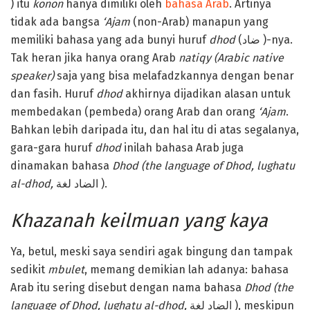
) itu
konon
hanya dimiliki oleh
bahasa Arab
. Artinya
tidak ada bangsa
‘Ajam
(non-Arab) manapun yang
memiliki bahasa yang ada bunyi huruf
dhod
(ضاد )-nya.
Tak heran jika hanya orang Arab
natiqy (Arabic native
speaker)
saja yang bisa melafadzkannya dengan benar
dan fasih. Huruf
dhod
akhirnya dijadikan alasan untuk
membedakan (pembeda) orang Arab dan orang
‘Ajam
.
Bahkan lebih daripada itu, dan hal itu di atas segalanya,
gara-gara huruf
dhod
inilah bahasa Arab juga
dinamakan bahasa
Dhod
(the language of Dhod, lughatu
al-dhod,
الضاد لغة ).
Khazanah keilmuan yang kaya
Ya, betul, meski saya sendiri agak bingung dan tampak
sedikit
mbulet
, memang demikian lah adanya: bahasa
Arab itu sering disebut dengan nama bahasa
Dhod
(the
language of Dhod, lughatu al-dhod,
الضاد لغة ), meskipun