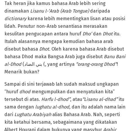
Tak heran jika kamus bahasa Arab lebih sering
dinamakan
Lisanu l-‘Arab
(Arab Tongue)
daripada
dictionary
karena lebih mementingkan lisan atau posisi
lidah. Penutur non-Arab senantiasa merasakan
kesulitan pengucapan antara huruf
Dho’
dan
Dhot
itu.
Itulah alasannya mengapa kemudian bahasa arab
disebut bahasa
Dhot
. Oleh karena bahasa Arab disebut
bahasa Dhod maka Bangsa Arab juga disebut
Banu Bani
al-Dhod
(بني الضاد (, yang artinya
“orang-orang Dhod”
!
Menarik bukan?
Sampai di sini terjawab lah sudah maksud ungkapan
“huruf
dhod
mengumpulkan dan menyatukan kita”
tersebut di atas.
Harfu l-dhod”
, atau
“Lisanu al-dhad”
itu
sama dengan
lughatu al-dhod,
dan itu adalah nama lain
dari
Lughatu Arabiyah
alias Bahasa Arab. Nah, seperti
kita ketahui bersama, sebagaimana yang dikatakan
Albert Hourani dalam bukunya yang masyhur
Arabic