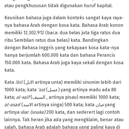
atau pengkhususan tidak digunakan huruf kapital.
Keunikan bahasa juga dalam konteks sangat kaya raya-
nya bahasa Arab dengan kosa kata. Bahasa Arab konon
memiliki 12.302.912 (baca: dua belas juta tiga ratus dua
ribu Sembilan ratus dua belas) kata. Bandingkan
dengan Bahasa Inggris yang kekayaan kosa kata-nya
hanya berjumlah 600.000 kata dan bahasa Perancis
150.000 kata. Bahasa Arab juga kaya sekali dengan kosa
kata.
Kata
ibil
(الابل artinya unta) memiliki sinonim lebih dari
1000 kata; kata
‘asl
(عسل) yang artinya madu ada 80
kata;
al-saif
(السيف , artinya pisau) memiliki 1000 kata;
al-asad
(الاسد artinya singa) 500 kata; kata عبانyang
artinya ular
(snake)
200 kata, dan sederert lagi contoh
lainnya. Tak heran jika ada yang mengklaim, benar atau
salah, bahasa Arab adalah bahasa yang paling kaya di