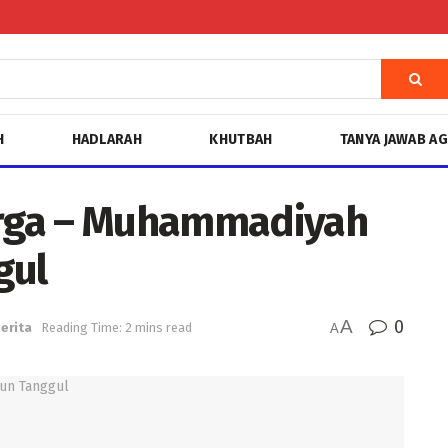
H
HADLARAH
KHUTBAH
TANYA JAWAB A
rga – Muhammadiyah
gul
A
0
erita
Reading Time: 2 mins read
A