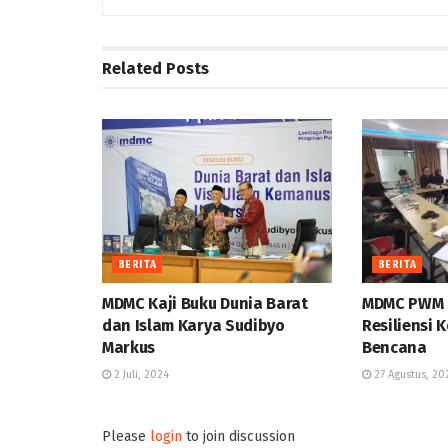
Related
Posts
BERITA
BERITA
MDMC Kaji Buku Dunia Barat
MDMC PWM 
dan Islam Karya Sudibyo
Resiliensi
Markus
Bencana
2 Juli, 2024
27 Agustus, 20
Please
login
to join discussion