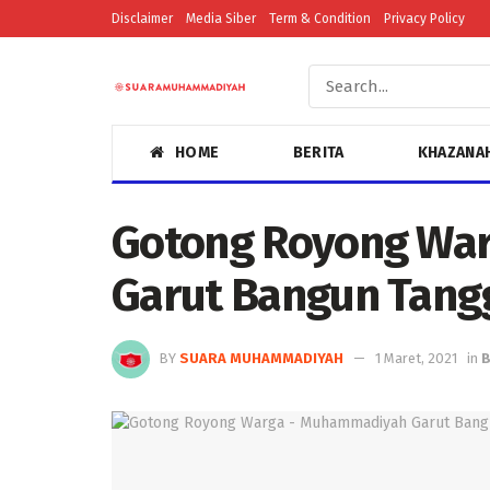
Disclaimer
Media Siber
Term & Condition
Privacy Policy
HOME
BERITA
KHAZANA
Gotong Royong Wa
Garut Bangun Tang
BY
SUARA MUHAMMADIYAH
1 Maret, 2021
in
B