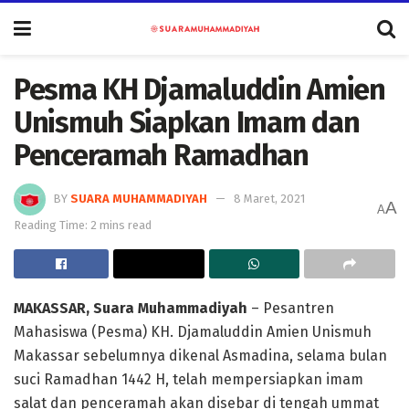
Pesma KH Djamaluddin Amien
Unismuh Siapkan Imam dan
Penceramah Ramadhan
BY
SUARA MUHAMMADIYAH
8 Maret, 2021
A
A
Reading Time: 2 mins read
MAKASSAR, Suara Muhammadiyah
– Pesantren
Mahasiswa (Pesma) KH. Djamaluddin Amien Unismuh
Makassar sebelumnya dikenal Asmadina, selama bulan
suci Ramadhan 1442 H, telah mempersiapkan imam
salat dan penceramah akan disebar di tengah ummat