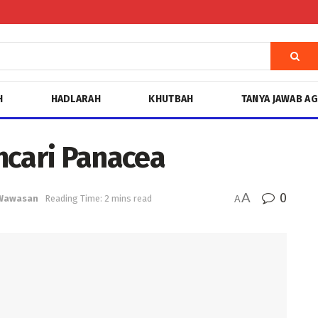
H
HADLARAH
KHUTBAH
TANYA JAWAB A
ncari Panacea
A
0
Wawasan
Reading Time: 2 mins read
A