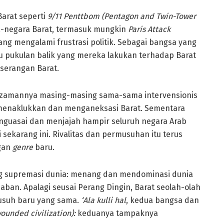
Barat seperti
9/11
Penttbom
(Pentagon and Twin-Tower
ra-negara Barat, termasuk mungkin
Paris Attack
 yang mengalami frustrasi politik. Sebagai bangsa yang
entu pukulan balik yang mereka lakukan terhadap Barat
 serangan Barat.
 zamannya masing-masing sama-sama intervensionis
 menaklukkan dan menganeksasi Barat. Sementara
enguasai dan menjajah hampir seluruh negara Arab
sekarang ini. Rivalitas dan permusuhan itu terus
ngan
genre
baru.
 supremasi dunia: menang dan mendominasi dunia
daban. Apalagi seusai Perang Dingin, Barat seolah-olah
usuh baru yang sama.
‘Ala kulli hal
, kedua bangsa dan
ounded civilization):
keduanya tampaknya