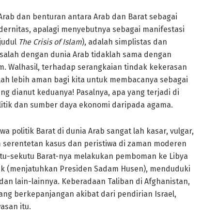
 Arab dan benturan antara Arab dan Barat sebagai
dernitas, apalagi menyebutnya sebagai manifestasi
rjudul
The Crisis of Islam
), adalah simplistas dan
salah dengan dunia Arab tidaklah sama dengan
m. Walhasil, terhadap serangkaian tindak kekerasan
alah lebih aman bagi kita untuk membacanya sebagai
g dianut keduanya! Pasalnya, apa yang terjadi di
olitik dan sumber daya ekonomi daripada agama.
wa politik Barat di dunia Arab sangat lah kasar, vulgar,
lam serentetan kasus dan peristiwa di zaman moderen
ekutu-sekutu Barat-nya melakukan pemboman ke Libya
rak (menjatuhkan Presiden Sadam Husen), menduduki
an lain-lainnya. Keberadaan Taliban di Afghanistan,
ang berkepanjangan akibat dari pendirian Israel,
asan itu.