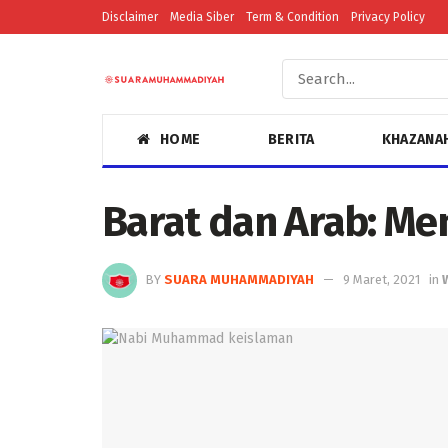
Disclaimer
Media Siber
Term & Condition
Privacy Policy
HOME
BERITA
KHAZANA
Barat dan Arab: Me
BY
SUARA MUHAMMADIYAH
9 Maret, 2021
in