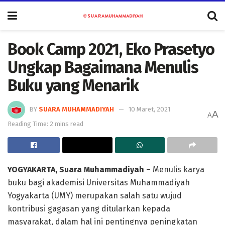
Book Camp 2021, Eko Prasetyo
Ungkap Bagaimana Menulis
Buku yang Menarik
BY
SUARA MUHAMMADIYAH
10 Maret, 2021
A
A
Reading Time: 2 mins read
YOGYAKARTA, Suara Muhammadiyah
– Menulis karya
buku bagi akademisi Universitas Muhammadiyah
Yogyakarta (UMY) merupakan salah satu wujud
kontribusi gagasan yang ditularkan kepada
masyarakat, dalam hal ini pentingnya peningkatan