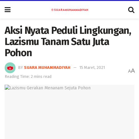
Aksi Nyata Peduli Lingkungan,
Lazismu Tanam Satu Juta
Pohon
BY
SUARA MUHAMMADIYAH
15 Maret, 2021
A
A
Reading Time: 2 mins read