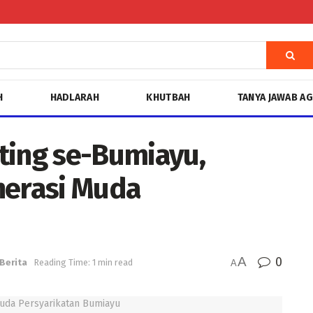
H
HADLARAH
KHUTBAH
TANYA JAWAB A
ting se-Bumiayu,
nerasi Muda
A
0
Berita
Reading Time: 1 min read
A