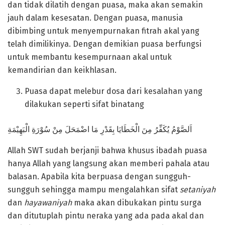
dan tidak dilatih dengan puasa, maka akan semakin
jauh dalam kesesatan. Dengan puasa, manusia
dibimbing untuk menyempurnakan fitrah akal yang
telah dimilikinya. Dengan demikian puasa berfungsi
untuk membantu kesempurnaan akal untuk
kemandirian dan keikhlasan.
Puasa dapat melebur dosa dari kesalahan yang
dilakukan seperti sifat binatang
اَلصَّوْمُ يُكَفِّرُ مِنَ الْخَطَايَا بِقَدْرِ مَا اضْمَحَلَ مِنْ سُوْرَةِ الْبَهِيْمَةِ
Allah SWT sudah berjanji bahwa khusus ibadah puasa
hanya Allah yang langsung akan memberi pahala atau
balasan. Apabila kita berpuasa dengan sungguh-
sungguh sehingga mampu mengalahkan sifat
setaniyah
dan
hayawaniyah
maka akan dibukakan pintu surga
dan ditutuplah pintu neraka yang ada pada akal dan