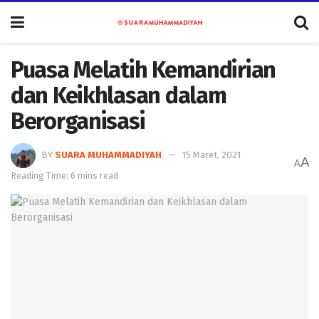
Puasa Melatih Kemandirian
dan Keikhlasan dalam
Berorganisasi
BY
SUARA MUHAMMADIYAH
15 Maret, 2021
A
A
Reading Time: 6 mins read