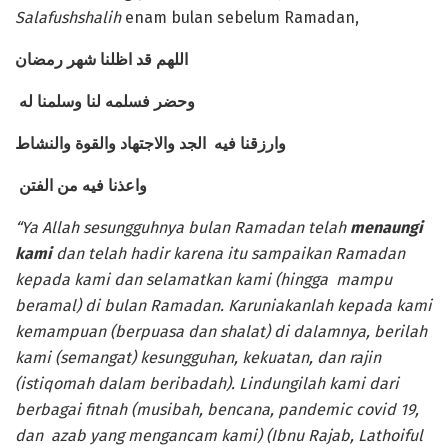
Salafushshalih
enam bulan sebelum Ramadan,
اللهم قد اظلنا شهر رمضان
وحضر فسلمه لنا وسلمنا له
وارزقنا فيه الجد والاجتهاد والقوة والنشاط
واعذنا فيه من الفتن
“Ya Allah sesungguhnya bulan Ramadan telah
menaungi
kami
dan telah hadir karena itu sampaikan Ramadan
kepada kami dan selamatkan kami (hingga mampu
beramal) di bulan Ramadan. Karuniakanlah kepada kami
kemampuan (berpuasa dan shalat) di dalamnya, berilah
kami (semangat) kesungguhan, kekuatan, dan rajin
(istiqomah dalam beribadah). Lindungilah kami dari
berbagai fitnah (musibah, bencana, pandemic covid 19,
dan azab yang mengancam kami) (Ibnu Rajab, Lathoiful