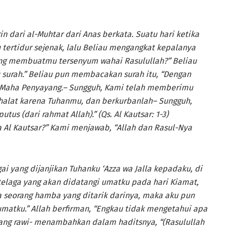
n dari al-Muhtar dari Anas berkata. Suatu hari ketika
u tertidur sejenak, lalu Beliau mengangkat kepalanya
ang membuatmu tersenyum wahai Rasulullah?” Beliau
 surah.” Beliau pun membacakan surah itu,
“Dengan
 Maha Penyayang.–
Sungguh, Kami telah memberimu
halat karena Tuhanmu, dan berkurbanlah– Sungguh,
s (dari rahmat Allah).” (Qs. Al Kautsar: 1-3)
Al Kautsar?” Kami menjawab, “Allah dan Rasul-Nya
i yang dijanjikan Tuhanku ‘Azza wa Jalla kepadaku, di
telaga yang akan didatangi umatku pada hari Kiamat,
da seorang hamba yang ditarik darinya, maka aku pun
umatku.” Allah berfirman, “Engkau tidak mengetahui apa
rang rawi- menambahkan dalam haditsnya, “(Rasulullah