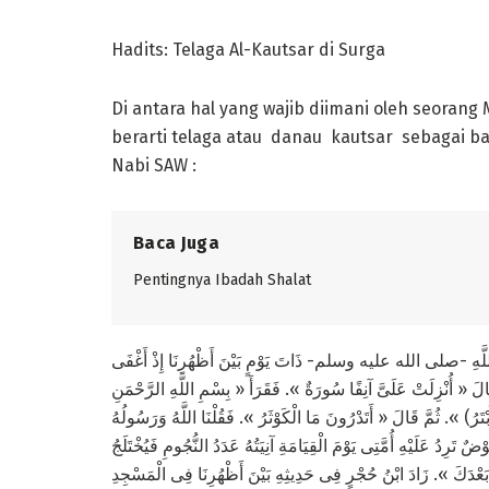
Hadits: Telaga Al-Kautsar di Surga
Di antara hal yang wajib diimani oleh seoran
berarti telaga atau danau kautsar sebagai ba
Nabi SAW :
Baca Juga
Pentingnya Ibadah Shalat
لُ اللَّهِ -صلى الله عليه وسلم- ذَاتَ يَوْمٍ بَيْنَ أَظْهُرِنَا إِذْ أَغْفَى
قَالَ « أُنْزِلَتْ عَلَىَّ آنِفًا سُورَةٌ ». فَقَرَأَ « بِسْمِ اللَّهِ الرَّحْمَنِ
َبْتَرُ) ». ثُمَّ قَالَ « أَتَدْرُونَ مَا الْكَوْثَرُ ». فَقُلْنَا اللَّهُ وَرَسُولُهُ
ضٌ تَرِدُ عَلَيْهِ أُمَّتِى يَوْمَ الْقِيَامَةِ آنِيَتُهُ عَدَدُ النُّجُومِ فَيُخْتَلَجُ
ْ بَعْدَكَ ». زَادَ ابْنُ حُجْرٍ فِى حَدِيثِهِ بَيْنَ أَظْهُرِنَا فِى الْمَسْجِدِ