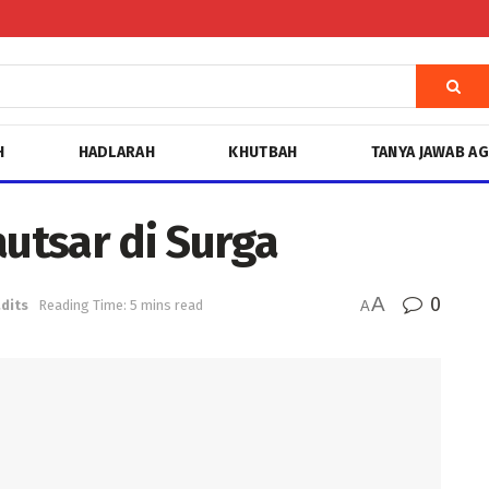
H
HADLARAH
KHUTBAH
TANYA JAWAB A
autsar di Surga
A
0
dits
Reading Time: 5 mins read
A