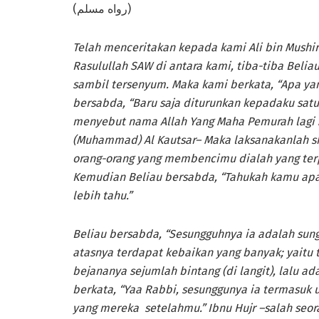
(رواه مسلم)
Telah menceritakan kepada kami Ali bin Mushiri
Rasulullah SAW di antara kami, tiba-tiba Belia
sambil tersenyum. Maka kami berkata, “Apa y
bersabda, “Baru saja diturunkan kepadaku satu
menyebut nama Allah Yang Maha Pemurah lagi
(Muhammad) Al Kautsar– Maka laksanakanlah s
orang-orang yang membencimu dialah yang terputu
Kemudian Beliau bersabda, “Tahukah kamu apa 
lebih tahu.”
Beliau bersabda, “Sesungguhnya ia adalah sunga
atasnya terdapat kebaikan yang banyak; yaitu 
bejananya sejumlah bintang (di langit), lalu a
berkata, “Yaa Rabbi, sesunggunya ia termasuk 
yang mereka setelahmu.” Ibnu Hujr –salah seo