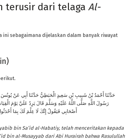
 terusir dari telaga
Al-
ga ini sebagaimana dijelaskan dalam banyak riwayat
in)
erikut.
حَدَّثَنَا أَحْمَدُ بْنُ شَبِيبِ بْنِ سَعِيدٍ الْحَبَطِيُّ حَدَّثَنَا أَبِي عَنْ يُونُ
رَسُولَ اللَّهِ صَلَّى اللَّهُ عَلَيْهِ وَسَلَّمَ قَالَ يَرِدُ عَلَيَّ يَوْمَ الْقِ
أَصْحَابِي فَيَقُولُ إِنَّكَ لَا عِلْمَ لَكَ بِمَا أَحْدَث)
bib bin Sa’id al-
H
abatiy, telah menceritakan kepada
’id bin al-Musayyab dari Abi Hurairah bahwa Rasulullah