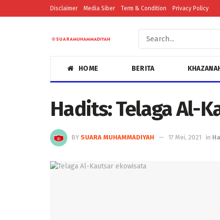
Disclaimer
Media Siber
Term & Condition
Privacy Policy
HOME
BERITA
KHAZANA
Hadits: Telaga Al-K
BY
SUARA MUHAMMADIYAH
17 Mei, 2021
in
Ha