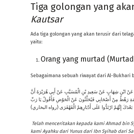
Tiga golongan yang akan
Kautsar
Ada tiga golongan yang akan terusir dari tela
yaitu:
Orang yang murtad (Murtad
Sebagaimana sebuah riwayat dari Al-Bukhari b
سَ عَنْ ابْنِ شِهَابٍ عَنْ سَعِيدِ بْنِ الْمُسَيَّبِ عَنْ أَبِي هُرَيْرَةَ أَنَّ
يَامَةِ رَهْطٌ مِنْ أَصْحَابِي فَيُحَلَّئُونَ عَنْ الْحَوْضِ فَأَقُولُ يَا رَبِّ
ُوا بَعْدَكَ إِنَّهُمْ ارْتَدُّوا عَلَى أَدْبَارِهِمْ الْقَهْقَرَى (رواه البخاري
Telah menceritakan kepada kami Ahmad bin Sya
kami Ayahku dari Yunus dari Ibn Syihab dari Sa