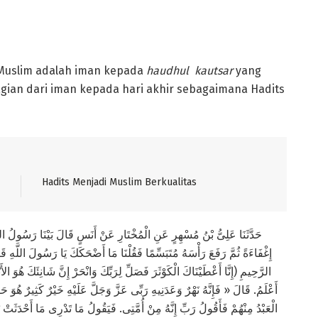
g Muslim adalah iman kepada
haudhul kautsar
yang
gian dari iman kepada hari akhir sebagaimana Hadits
Hadits Menjadi Muslim Berkualitas
حَدَّثَنَا عَلِىُّ بْنُ مُسْهِرٍ عَنِ الْمُخْتَارِ عَنْ أَنَسٍ قَالَ بَيْنَا رَسُو
إِغْفَاءَةً ثُمَّ رَفَعَ رَأْسَهُ مُتَبَسِّمًا فَقُلْنَا مَا أَضْحَكَكَ يَا رَسُولَ اللَّهِ 
الرَّحِيمِ (إِنَّا أَعْطَيْنَاكَ الْكَوْثَرَ فَصَلِّ لِرَبِّكَ وَانْحَرْ إِنَّ شَانِئَكَ هُوَ الأ
أَعْلَمُ. قَالَ « فَإِنَّهُ نَهْرٌ وَعَدَنِيهِ رَبِّى عَزَّ وَجَلَّ عَلَيْهِ خَيْرٌ كَثِيرٌ هُوَ حَوْ
الْعَبْدُ مِنْهُمْ فَأَقُولُ رَبِّ إِنَّهُ مِنْ أُمَّتِى. فَيَقُولُ مَا تَدْرِى مَا أَحْدَثَت