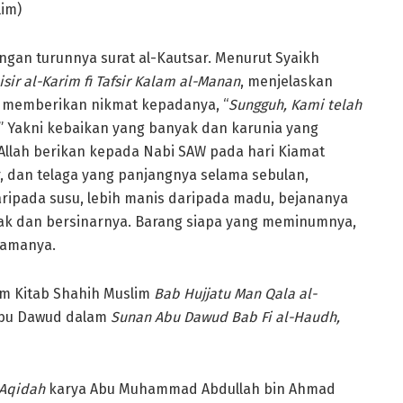
lim)
engan turunnya surat al-Kautsar. Menurut Syaikh
isir al-Karim fi Tafsir Kalam al-Manan
, menjelaskan
 memberikan nikmat kepadanya, “
Sungguh, Kami telah
” Yakni kebaikan yang banyak dan karunia yang
Allah berikan kepada Nabi SAW pada hari Kiamat
, dan telaga yang panjangnya selama sebulan,
daripada susu, lebih manis daripada madu, bejananya
nyak dan bersinarnya. Barang siapa yang meminumnya,
lamanya.
am Kitab Shahih Muslim
Bab Hujjatu Man Qala al-
 Abu Dawud dalam
Sunan Abu Dawud
Bab Fi al-Haudh,
-Aqidah
karya Abu Muhammad Abdullah bin Ahmad