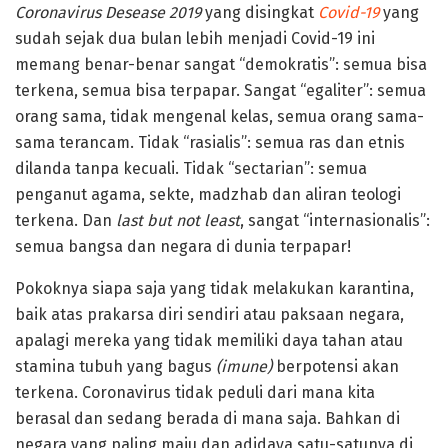
Coronavirus Desease 2019
yang disingkat
Covid-19
yang
sudah sejak dua bulan lebih menjadi Covid-19 ini
memang benar-benar sangat “demokratis”: semua bisa
terkena, semua bisa terpapar. Sangat “egaliter”: semua
orang sama, tidak mengenal kelas, semua orang sama-
sama terancam. Tidak “rasialis”: semua ras dan etnis
dilanda tanpa kecuali. Tidak “sectarian”: semua
penganut agama, sekte, madzhab dan aliran teologi
terkena. Dan
last but not least
, sangat “internasionalis”:
semua bangsa dan negara di dunia terpapar!
Pokoknya siapa saja yang tidak melakukan karantina,
baik atas prakarsa diri sendiri atau paksaan negara,
apalagi mereka yang tidak memiliki daya tahan atau
stamina tubuh yang bagus
(imune)
berpotensi akan
terkena. Coronavirus tidak peduli dari mana kita
berasal dan sedang berada di mana saja. Bahkan di
negara yang paling maju dan adidaya satu-satunya di