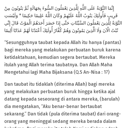
إِنَّمَا التَّوْبَةُ عَلَى اللَّهِ لِلَّذِينَ يَعْمَلُونَ السُّوءَ بِجَهَالَةٍ ثُمَّ يَتُوبُونَ مِنْ
قَرِيبٍ فَأُولَئِكَ يَتُوبُ اللَّهُ عَلَيْهِمْ وَكَانَ اللَّهُ عَلِيمًا حَكِيمًا * وَلَيْسَتِ
التَّوْبَةُ لِلَّذِينَ يَعْمَلُونَ السَّيِّئَاتِ حَتَّى إِذَا حَضَرَ أَحَدَهُمُ الْمَوْتُ قَالَ إِنِّي
تُبْتُ الْآنَ وَلَا الَّذِينَ يَمُوتُونَ وَهُمْ كُفَّارٌ أُولَئِكَ أَعْتَدْنَا لَهُمْ عَذَابًا أَلِيمًا
“Sesungguhnya taubat kepada Allah itu hanya (pantas)
bagi mereka yang melakukan perbuatan buruk karena
ketidaktahuan, kemudian segera bertaubat. Mereka
itulah yang Allah terima taubatnya. Dan Allah Maha
Mengetahui lagi Maha Bijaksana (Q.S An-Nisa : 17)
Dan taubat itu tidaklah (diterima Allah) bagi mereka
yang melakukan perbuatan buruk hingga ketika ajal
datang kepada seseorang di antara mereka, (barulah)
dia mengatakan, “Aku benar-benar bertaubat
sekarang.” Dan tidak (pula diterima taubat) dari orang-
orang yang meninggal sedang mereka berada dalam