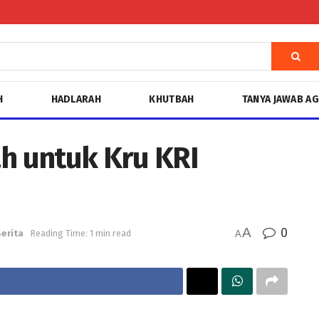
H
HADLARAH
KHUTBAH
TANYA JAWAB A
 untuk Kru KRI
A
0
erita
Reading Time: 1 min read
A