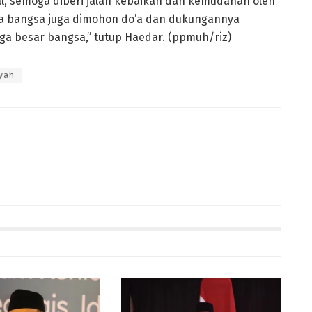
al, semoga diberi jalan kebaikan dan kemudahan oleh
a bangsa juga dimohon do’a dan dukungannya
rga besar bangsa,” tutup Haedar. (ppmuh/riz)
yah