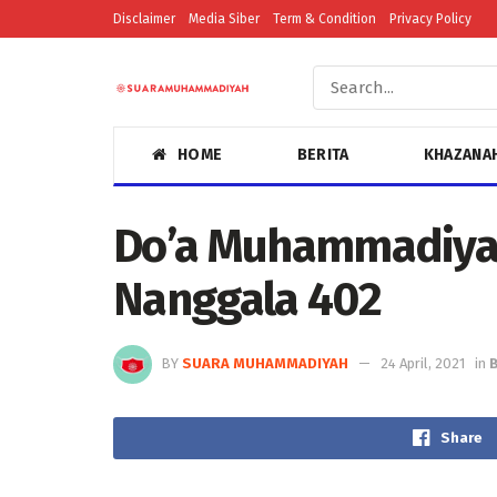
Disclaimer
Media Siber
Term & Condition
Privacy Policy
HOME
BERITA
KHAZANA
Do’a Muhammadiyah
Nanggala 402
BY
SUARA MUHAMMADIYAH
24 April, 2021
in
B
Share