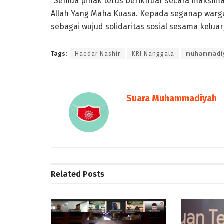
“Semua pihak terus berikhtiar secara maksim
Allah Yang Maha Kuasa. Kepada seganap warg
sebagai wujud solidaritas sosial sesama kelua
Tags:
Haedar Nashir
KRI Nanggala
muhammadi
Suara Muhammadiyah
Related
Posts