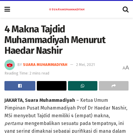
4 Makna Tajdid
Muhammadiyah Menurut
Haedar Nashir
BY
SUARA MUHAMMADIYAH
2 Mei, 2021
A
A
Reading Time: 2 mins read
JAKARTA, Suara Muhammadiyah
– Ketua Umum
Pimpinan Pusat Muhammadiyah Prof Dr Haedar Nashir,
MSi menyebut Tajdid memiliki 4 (empat) makna,
pertama
mengembalikan sesuatu pada tempatnya, ini
yang sering dimaknai sebagai purifikasi di mana dalam