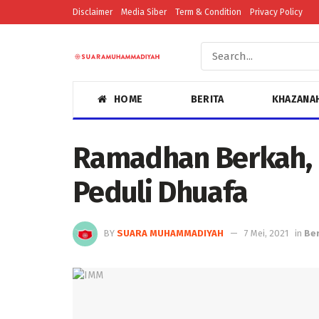
Disclaimer
Media Siber
Term & Condition
Privacy Policy
HOME
BERITA
KHAZANA
Ramadhan Berkah, 
Peduli Dhuafa
BY
SUARA MUHAMMADIYAH
7 Mei, 2021
in
Ber