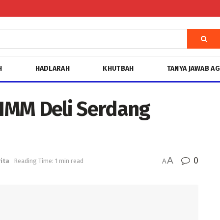
H
HADLARAH
KHUTBAH
TANYA JAWAB A
IMM Deli Serdang
A
0
ita
Reading Time: 1 min read
A