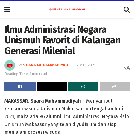
Ilmu Administrasi Negara
Unismuh Favorit di Kalangan
Generasi Milenial
BY
SUARA MUHAMMADIYAH
9 Mei, 2021
A
A
Reading Time: 1 min read
MAKASSAR, Suara Muhammadiyah
– Menyambut
rencana wisuda Unismuh Makassar pertengahan Juni
2021, maka ada 96 alumni Ilmu Administrasi Negara Fisip
Unismuh Makassar yang telah diyudisium dan siap
menjalani prosesi wisuda.