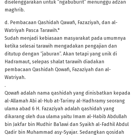
diselenggarakan untuk “ngabuburit” menunggu adzan
maghrib.
d. Pembacaan Qashidah Qawafi, Fazaziyah, dan al-
Watriyah Pasca Tarawih.*
Sudah menjadi kebiasaan masyarakat pada umumnya
ketika selesai tarawih mengadakan pengajian dan
ditutup dengan “jaburan”. Akan tetapi yang unik di
Hadramaut, selepas shalat tarawih diadakan
pembacaan Qashidah Qowafi, Fazaziyah dan al-
Watriyah.
.
Qowafi adalah nama qashidah yang dinisbatkan kepada
al-Allamah Abi al-Hub at-Tarimy al-Hadhramy seorang
ulama abad 6 H. Fazaziyah adalah qashidah yang
dikarang oleh dua ulama yaitu Imam al-Habib Abdullah
bin Jakfar bin Mudhir Ba’lawi dan Syaikh al-Fadhil Abdul
Qadir bin Muhammad asy-Syajar. Sedangkan qosidah