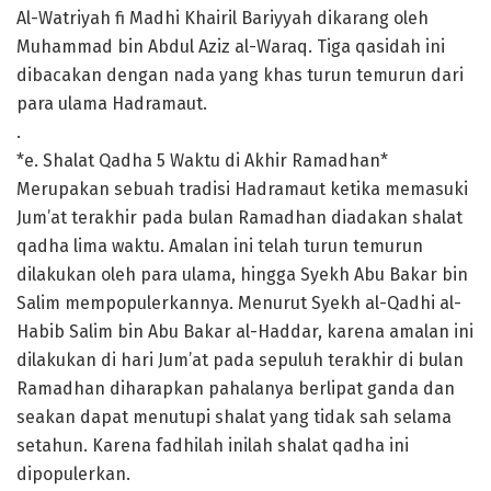
Al-Watriyah fi Madhi Khairil Bariyyah dikarang oleh
Muhammad bin Abdul Aziz al-Waraq. Tiga qasidah ini
dibacakan dengan nada yang khas turun temurun dari
para ulama Hadramaut.
.
*e. Shalat Qadha 5 Waktu di Akhir Ramadhan*
Merupakan sebuah tradisi Hadramaut ketika memasuki
Jum’at terakhir pada bulan Ramadhan diadakan shalat
qadha lima waktu. Amalan ini telah turun temurun
dilakukan oleh para ulama, hingga Syekh Abu Bakar bin
Salim mempopulerkannya. Menurut Syekh al-Qadhi al-
Habib Salim bin Abu Bakar al-Haddar, karena amalan ini
dilakukan di hari Jum’at pada sepuluh terakhir di bulan
Ramadhan diharapkan pahalanya berlipat ganda dan
seakan dapat menutupi shalat yang tidak sah selama
setahun. Karena fadhilah inilah shalat qadha ini
dipopulerkan.